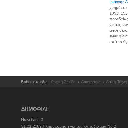
Ιωάννης 
χρημάτισε
1953, 195
προεδρίας
χωριό, συν
εκκλησίας
έγινε η δι
από το Αγ
Βρίσκεστε εδώ:
Αρχική Σελίδα
Λαογραφία
Λαϊκή Τέχνη
ΔΗΜΟΦΙΛΗ
Newsflash 3
31.01.2009.Πληροφόρηση για τον Καποδίστρια Νο 2