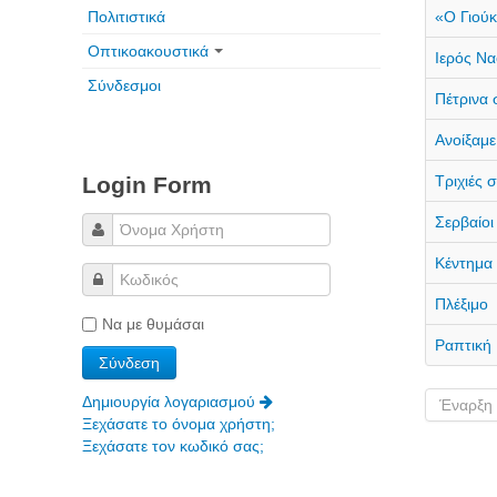
Πολιτιστικά
«Ο Γιούκ
Οπτικοακουστικά
Ιερός Ν
Σύνδεσμοι
Πέτρινα 
Ανοίξαμε
Login Form
Τριχιές 
Σερβαίοι
Κέντημα
Πλέξιμο
Να με θυμάσαι
Ραπτική
Δημιουργία λογαριασμού
Έναρξη
Ξεχάσατε το όνομα χρήστη;
Ξεχάσατε τον κωδικό σας;