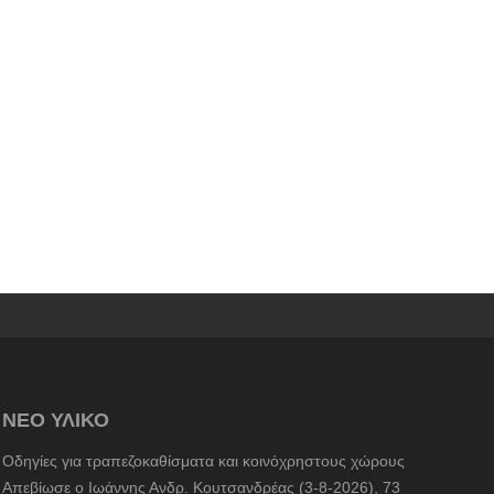
ΝΕΟ ΥΛΙΚΟ
Οδηγίες για τραπεζοκαθίσματα και κοινόχρηστους χώρους
Απεβίωσε ο Ιωάννης Ανδρ. Κουτσανδρέας (3-8-2026), 73