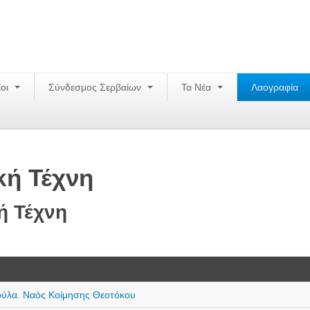
ίοι
Σύνδεσμος Σερβαίων
Τα Νέα
Λαογραφία
κή Τέχνη
ή Τέχνη
ούλα. Ναός Κοίμησης Θεοτόκου