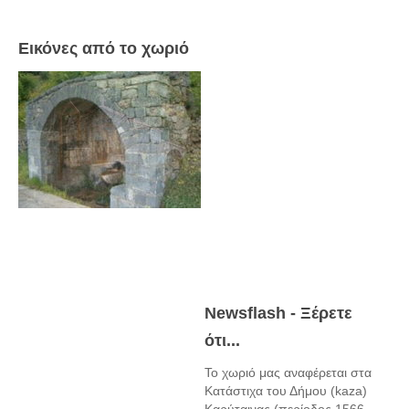
Πετρόκτιστα Σπίτια - Εκκλησίες
Εικόνες από το χωριό
Πανοραμικές φωτογραφίες
Σύνδεσμοι
Newsflash - Ξέρετε
ότι...
Το χωριό μας αναφέρεται στα
Κατάστιχα του Δήμου (kaza)