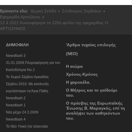
Βρίσκεστε εδώ:
Αρχική Σελίδα
Σύνδεσμος Σερβαίων
Εφημερίδα Αρτοζήνος
12.4.2021 Κυκλοφόρησε το 220ό φύλλο της εφημερίδας Ο
ΑΡΤΟΖΗΝΟΣ
ΔΗΜΟΦΙΛΗ
'Αρθρα τυχαίας επιλογής
(ΝΕΟ)
Newsflash 3
31.01.2009.Πληροφόρηση για τον
Η αιώρα
Καποδίστρια Νο 2
Χρόνος-Κρόνος
To Χωριό Σέρβου Αρκαδίας
Η χαμοκέλα.
Σέρβου 2010. Με κατάνυξη
Ο Μήτρος και το γαϊδούρι
εορτάστηκαν τα Άγια Πάθη.
του.
Newsflash 2
Ο πρέσβης της Ευρωπαϊκής
Newsflash 1
Ένωσης Β. Μαραγκός, επί τη
Nέα μέχρι 24.3.2009
αναλήψει των καθηκόντων
του.
Newsflash 4
Το Νέο Υλικό (τα τελευταία