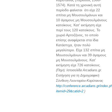
Καρύταινας (περίοδος 1566-
1574). Κατά τη χρονική αυτή
περίοδο φαίνεται ότι είχε 22
σπίτια μη Μουσουλμάνων και
10 άγαμους μη Μουσουλμάνους
κατοίκους. Κατ' εκτίμηση είχε
περί τους 120 κατοίκους. Το
χωριό Αρτοζήνος, το οποίο
επίσης αναφέρεται στα ίδια
Κατάστιχα, ήταν πολύ
μεγαλύτερο. Είχε 132 σπίτια μη
Μουσουλμάνων και 39 άγαμους
μη Μουσουλμάνους. Κατ'
εκτίμηση είχε 726 κατοίκους.
(Πηγή: Ιστοσελίδα Arcadians.gr.
Εισήγηση για τη Δημογραφική
Σύνθεση Λεονταρίου-Καρύταινας
http://conference.arcadians.gr/index.p
itemid=29&catid=2
)