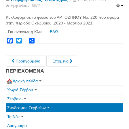
Σερβαίοι Συγγραφείς/Λογoτέχνες
Εμφανίσεις: 6672
Σερβαίοι Καλλιτέχνες
Κυκλοφόρησε το φύλλο του ΑΡΤΟΖΗΝΟΥ Νο. 220 που αφορά
Γραφή Πατριωτών/Συνεργατών
στην περίοδο Οκτωβρίου .2020 - Μαρτίου 2021
Σερβαίοι Αγωνιστές/Πεσόντες
. Για ανάγνωση Κλικ
ΕΔΩ
Σερβαίοι για το Σέρβου
Facebook
Twitter
Share
Σύνδεσμος Σερβαίων
Εφημερίδα Αρτοζήνος
Προηγούμενο
Επόμενο
Ηλεκτρονική έκδοση Αρτοζήνου
ΠΕΡΙΕΧΟΜΕΝΑ
Θέματα και δράσεις Συνδέσμου
Αρχική σελίδα
Ανακοινώσεις
Χωριό Σέρβου
Η ιστοσελίδα μας
Σερβαίοι
Χάρτης του Site (Sitemap)
Σύνδεσμος Σερβαίων
Επικοινωνία
Τα Νέα
Τα Νέα
Λαογραφία