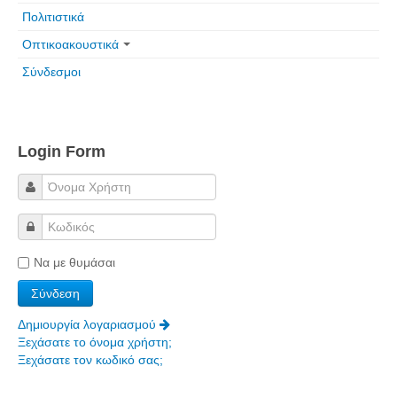
Τα Τελευταία Νέα
Πολιτιστικά
Αυτοί που έφυγαν για πάντα
Οπτικοακουστικά
Γάμοι - Γεννήσεις - Βαπτίσεις
Σύνδεσμοι
Επιτυχίες - Διακρίσεις
Μηνύματα Επισκεπτών
παλιά αρχειοθετημένα
Login Form
Λαογραφία
Πολιτιστικά
Οπτικοακουστικά
Να με θυμάσαι
Φωτορεπορτάζ
Δημοτικά Τραγούδια
Δημιουργία λογαριασμού
Videos
Ξεχάσατε το όνομα χρήστη;
Ξεχάσατε τον κωδικό σας;
Albums Φωτογραφιών
Παλιές Φωτογραφίες του 1930