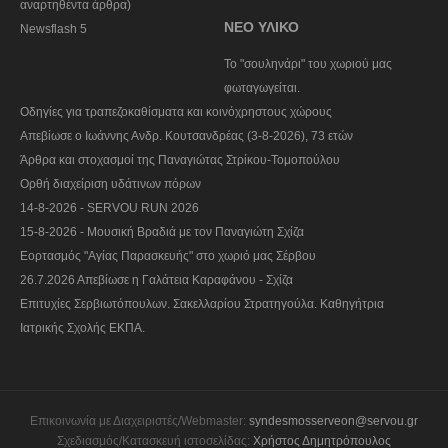
αναρτηθέντα άρθρα)
ΝΕΟ ΥΛΙΚΟ
Newsflash 5
To "σουληνάρι" του χωριού μας
φωταγωγείται.
Οδηγίες για τραπεζοκαθίσματα και κοινόχρηστους χώρους
Απεβίωσε ο Ιωάννης Ανδρ. Κουτσανδρέας (3-8-2026), 73 ετών
Άρθρα και στοχασμοί της Παναγιώτας Στρίκου-Τομοπούλου
Ορθή διαχείριση υδάτινων πόρων
14-8-2026 - SERVOU RUN 2026
15-8-2026 - Μουσική Βραδιά με τον Παναγιώτη Σχίζα
Εορτασμός "Αγίας Παρασκευής" στο χωριό μας Σέρβου
26.7.2026 Απεβίωσε η Γαλάτεια Καραφάνου - Σχίζα
Επιτυχίες Σερβιωτόπουλων. Σακελλαρίου Στρατηγούλα. Καθηγήτρια
Ιατρικής Σχολής ΕΚΠΑ.
Επικοινωνία με Διαχειριστές/Webmaster:
syndesmosserveon@servou.gr
Σχεδιασμός/Κατασκευή ιστοσελίδας:
Χρήστος Δημητρόπουλος