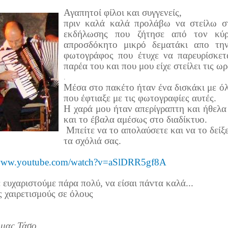
Αγαπητοί φίλοι και συγγενείς,
πριν καλά καλά προλάβω να στείλω σ
εκδήλωσης που ζήτησε από τον κύ
απροσδόκητο μικρό δεματάκι απο τη
φωτογράφος που έτυχε να παρευρίσκετ
παρέα του και που μου είχε στείλει τις ω
.
Μέσα στο πακέτο ήταν ένα δισκάκι με όλ
που έφτιαξε με τις φωτογραφίες αυτές.
Η χαρά μου ήταν απερίγραπτη και ήθελα 
και το έβαλα αμέσως στο διαδίκτυο.
Μπείτε να το απολαύσετε και να το δείξ
τα σχόλιά σας.
/www.youtube.com/watch?v=aSlDRR5gf8A
 ευχαριστούμε πάρα πολύ, να είσαι πάντα καλά...
 χαιρετισμούς σε όλους
 μας Τάσο.