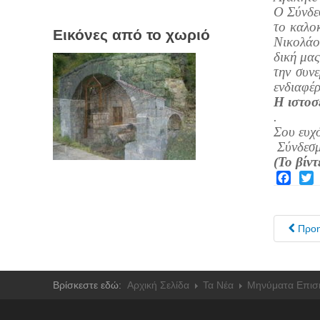
Ο Σύνδεσ
το καλοκ
Εικόνες από το χωριό
Νικολάο
δική μας
την συνε
ενδιαφέρ
Η ιστοσ
.
Σου ευχό
Σύνδεσμ
(Το βίντ
Facebo
Twit
Προ
Βρίσκεστε εδώ:
Αρχική Σελίδα
Τα Νέα
Μηνύματα Επισ