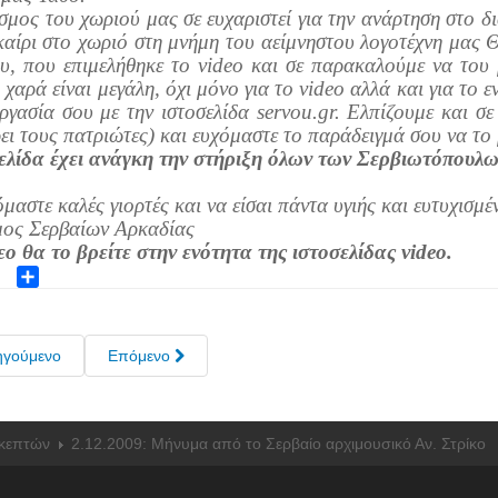
μος του χωριού μας σε ευχαριστεί για την ανάρτηση στο δι
αίρι στο χωριό στη μνήμη του αείμνηστου λογοτέχνη μας Θ
υ, που επιμελήθηκε το video και σε παρακαλούμε να του με
 χαρά είναι μεγάλη, όχι μόνο για το video αλλά και για το
ργασία σου με την ιστοσελίδα servou.gr. Ελπίζουμε και σε
ει τους πατριώτες) και ευχόμαστε το παράδειγμά σου να το 
ελίδα έχει ανάγκη την στήριξη όλων των Σερβιωτόπουλω
μαστε καλές γιορτές και να είσαι πάντα υγιής και ευτυχισμέ
ος Σερβαίων Αρκαδίας
εο θα το βρείτε στην ενότητα της ιστοσελίδας video.
ok
ter
Share
ηγούμενο
Επόμενο
κεπτών
2.12.2009: Μήνυμα από το Σερβαίο αρχιμουσικό Αν. Στρίκο