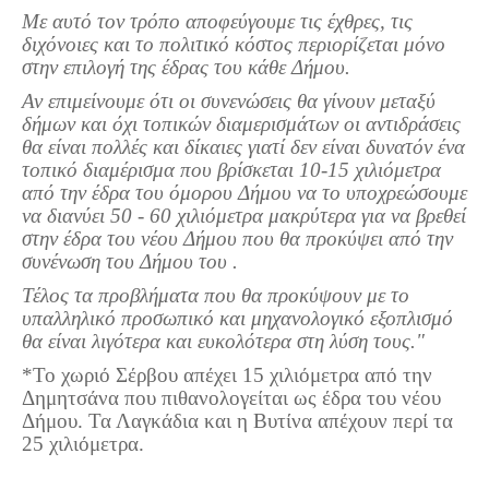
Με αυτό τον τρόπο αποφεύγουμε τις έχθρες, τις
Πετρόκτιστα Σπίτια - Εκκλησίες
διχόνοιες και το πολιτικό κόστος περιορίζεται μόνο
Πανοραμικές φωτογραφίες
στην επιλογή της έδρας του κάθε Δήμου.
Αν επιμείνουμε ότι οι συνενώσεις θα γίνουν μεταξύ
Σύνδεσμοι
δήμων και όχι τοπικών διαμερισμάτων οι αντιδράσεις
θα είναι πολλές και δίκαιες γιατί δεν είναι δυνατόν ένα
τοπικό διαμέρισμα που βρίσκεται 10-15 χιλιόμετρα
από την έδρα του όμορου Δήμου να το υποχρεώσουμε
να διανύει 50 - 60 χιλιόμετρα μακρύτερα για να βρεθεί
στην έδρα του νέου Δήμου που θα προκύψει από την
συνένωση του Δήμου του .
Τέλος τα προβλήματα που θα προκύψουν με το
υπαλληλικό προσωπικό και μηχανολογικό εξοπλισμό
θα είναι λιγότερα και ευκολότερα στη λύση τους."
*Το χωριό Σέρβου απέχει 15 χιλιόμετρα από την
Δημητσάνα που πιθανολογείται ως έδρα του νέου
Δήμου. Τα Λαγκάδια και η Βυτίνα απέχουν περί τα
25 χιλιόμετρα.