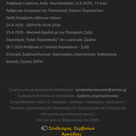
Απεβίωσε ο Ιωάννης Ανδρ. Κουτσανδρέας (3-8-2026), 73 ετών
Άρθρα και στοχασμοί της Παναγιώτας Στρίκου-Τομοπούλου
Ορθή διαχείριση υδάτινων πόρων
14-8-2026 - SERVOU RUN 2026
15-8-2026 - Μουσική Βραδιά με τον Παναγιώτη Σχίζα
Εορτασμός "Αγίας Παρασκευής" στο χωριό μας Σέρβου
26.7.2026 Απεβίωσε η Γαλάτεια Καραφάνου - Σχίζα
Επιτυχίες Σερβιωτόπουλων. Σακελλαρίου Στρατηγούλα. Καθηγήτρια
Ιατρικής Σχολής ΕΚΠΑ.
Επικοινωνία με Διαχειριστές/Webmaster:
syndesmosserveon@servou.gr
Σχεδιασμός/Κατασκευή ιστοσελίδας:
Χρήστος Δημητρόπουλος
Συνεργάστηκαν: Ηλίας Θ. Χειμώνας, Χρήστος Ι. Μαραγκός, Θεόδωρος Γ.
Τρουπής (Σχεδιασμός και Οργάνωση του περιεχομένου σε Ενότητες και
Κατηγορίες και εισαγωγή υλικού).
OnLine από το Φεβρουάριο του 2009.