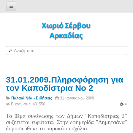
Αρχική σελίδα
Log in/out
Φόρμα εγγραφής χρήστη
H Ιστοσελίδα μας
Χωριό Σέρβου
Το χωριό Σέρβου
31.01.2009.Πληροφόρηση για
Αράπηδες
τον Καποδίστρια Νο 2
Αξιοθέατα
Χάρτης ευρύτερης περιοχής
Παλαιά Νέα - Ειδήσεις
31 Ιανουαρίου 2009
Εμφανίσεις: 431550
Σέρβου - Δορυφορική Google
Σέρβου και Δήμος Γορτυνίας
Το θέμα συνένωσης των Δήμων "Καποδίστριας 2"
συζητιέται ευρύτατα. Στην εφημερίδα "Δημητσάνα"
Σερβαίοι
δημοσιεύθηκε το παρακάτω σχόλιο.