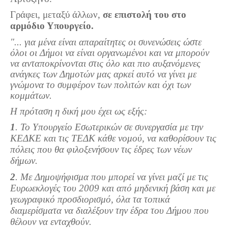
Τα Τελευταία Νέα
Γράφει, μεταξύ άλλων,
σε επιστολή του στο
Αυτοί που έφυγαν για πάντα
αρμόδιο Υπουργείο.
Γάμοι - Γεννήσεις - Βαπτίσεις
"... για μένα είναι απαραίτητες οι συνενώσεις ώστε
όλοι οι Δήμοι να είναι οργανωμένοι και να μπορούν
Επιτυχίες - Διακρίσεις
να ανταποκρίνονται στις όλο και πιο αυξανόμενες
Μηνύματα Επισκεπτών
ανάγκες των Δημοτών μας αρκεί αυτό να γίνει με
γνώμονα το συμφέρον των πολιτών και όχι των
παλιά αρχειοθετημένα
κομμάτων.
Λαογραφία
Η πρόταση η δική μου έχει ως εξής:
Πολιτιστικά
1
. Το Υπουργείο Εσωτερικών σε συνεργασία με την
ΚΕΔΚΕ και τις ΤΕΔΚ κάθε νομού, να καθορίσουν τις
Οπτικοακουστικά
πόλεις που θα φιλοξενήσουν τις έδρες των νέων
δήμων.
Φωτορεπορτάζ
2
. Με Δημοψήφισμα που μπορεί να γίνει μαζί με τις
Δημοτικά Τραγούδια
Ευρωεκλογές του 2009 και από μηδενική βάση και με
Videos
γεωγραφικό προσδιορισμό, όλα τα τοπικά
διαμερίσματα να διαλέξουν την έδρα του Δήμου που
Albums Φωτογραφιών
θέλουν να ενταχθούν.
Παλιές Φωτογραφίες του 1930