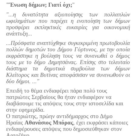
Σερβαίοι Συγγραφείς/Λογoτέχνες
"Ένωση δήμων; Γιατί όχι;
"
Σερβαίοι Καλλιτέχνες
"...η δυνατότητα αξιοποίησης των πολλαπλών
ωφελημάτων που παρέχει η ενοποίηση των δήμων
Γραφή Πατριωτών/Συνεργατών
προσφέρει εκπληκτικές ευκαιρίες για οικονομική
Σερβαίοι Αγωνιστές/Πεσόντες
ανάπτυξη...
Σερβαίοι για το Σέρβου
...Πρόσφατα αναπτύχθηκε συγκεκριμένη πρωτοβουλία
πολλών δημοτών του Δήμου Γόρτυνος, με την οποία
Σύνδεσμος Σερβαίων
εκφράστηκε η βούληση τους να συνενωθεί ο δήμος
τους με το δήμο Δημητσάνας. Επίσης στο τελευταίο
Εφημερίδα Αρτοζήνος
διάστημα τα δημοτικά συμβούλια των δήμων
Ηλεκτρονική έκδοση Αρτοζήνου
Κλείτορος και Βυτίνας αποφάσισαν να συνενωθούν οι
δύο δήμοι. ..."
Θέματα και δράσεις Συνδέσμου
Επειδή το θέμα ενδιαφέρει πάρα πολύ τους
Ανακοινώσεις
πατριώτες Σερβαίους θα ήταν ενδιαφέρον να
Η ιστοσελίδα μας
διαβάσουμε τις απόψεις τους στην ιστοσελίδα και
Χάρτης του Site (Sitemap)
στην εφημερίδα.
Ο πατριώτης, πρώην αντιδήμαρχος στο Δήμο
Επικοινωνία
Ηραίας
Αθανάσιος Μπόρας
, έχει εκφράσει κάποιες
ενδιαφέρουσες απόψεις που δημοσιεύθηκαν στον
Τα Νέα
Αρτοζήνο.