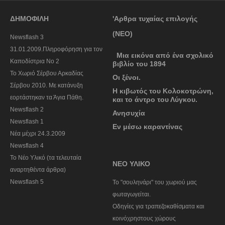
ΔΗΜΟΦΙΛΗ
'Αρθρα τυχαίας επιλογής
(ΝΕΟ)
Newsflash 3
31.01.2009.Πληροφόρηση για τον
Μια εικόνα από ένα σχολικό
Καποδίστρια Νο 2
βιβλίο του 1894
To Χωριό Σέρβου Αρκαδίας
Οι ξένοι.
Σέρβου 2010. Με κατάνυξη
Η κιβωτός του Κολοκοτρώνη,
εορτάστηκαν τα Άγια Πάθη.
και το άντρο του Λύγκου.
Newsflash 2
Ανησυχία
Newsflash 1
Εν μέσω καραντίνας
Nέα μέχρι 24.3.2009
Newsflash 4
Το Νέο Υλικό (τα τελευταία
ΝΕΟ ΥΛΙΚΟ
αναρτηθέντα άρθρα)
Newsflash 5
To "σουληνάρι" του χωριού μας
φωταγωγείται.
Οδηγίες για τραπεζοκαθίσματα και
κοινόχρηστους χώρους