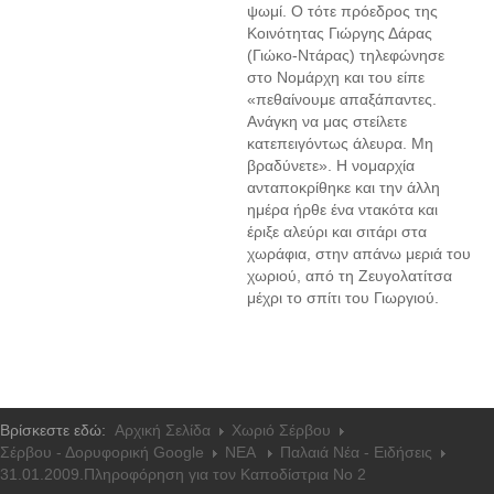
ψωμί. Ο τότε πρόεδρος της
Κοινότητας Γιώργης Δάρας
(Γιώκο-Ντάρας) τηλεφώνησε
στο Νομάρχη και του είπε
«πεθαίνουμε απαξάπαντες.
Ανάγκη να μας στείλετε
κατεπειγόντως άλευρα. Μη
βραδύνετε». Η νομαρχία
ανταποκρίθηκε και την άλλη
ημέρα ήρθε ένα ντακότα και
έριξε αλεύρι και σιτάρι στα
χωράφια, στην απάνω μεριά του
χωριού, από τη Ζευγολατίτσα
μέχρι το σπίτι του Γιωργιού.
Βρίσκεστε εδώ:
Αρχική Σελίδα
Χωριό Σέρβου
Σέρβου - Δορυφορική Google
NEA
Παλαιά Νέα - Ειδήσεις
31.01.2009.Πληροφόρηση για τον Καποδίστρια Νο 2