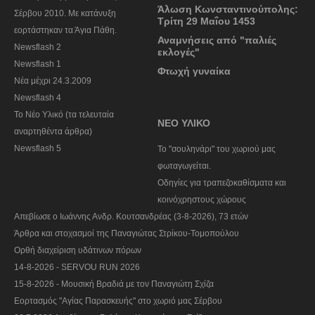
Άλωση Κωνσταντινούπολης:
Σέρβου 2010. Με κατάνυξη
Τρίτη 29 Μαΐου 1453
εορτάστηκαν τα Άγια Πάθη.
Αναμνήσεις από "παλιές
Newsflash 2
εκλογές"
Newsflash 1
Φτωχή γυναίκα
Nέα μέχρι 24.3.2009
Newsflash 4
Το Νέο Υλικό (τα τελευταία
ΝΕΟ ΥΛΙΚΟ
αναρτηθέντα άρθρα)
Newsflash 5
To "σουληνάρι" του χωριού μας
φωταγωγείται.
Οδηγίες για τραπεζοκαθίσματα και
κοινόχρηστους χώρους
Απεβίωσε ο Ιωάννης Ανδρ. Κουτσανδρέας (3-8-2026), 73 ετών
Άρθρα και στοχασμοί της Παναγιώτας Στρίκου-Τομοπούλου
Ορθή διαχείριση υδάτινων πόρων
14-8-2026 - SERVOU RUN 2026
15-8-2026 - Μουσική Βραδιά με τον Παναγιώτη Σχίζα
Εορτασμός "Αγίας Παρασκευής" στο χωριό μας Σέρβου