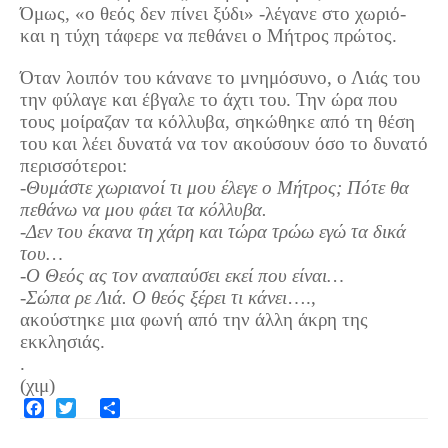
Όμως, «ο θεός δεν πίνει ξύδι» -λέγανε στο χωριό-
και η τύχη τάφερε να πεθάνει ο Μήτρος πρώτος.
Όταν λοιπόν του κάνανε το μνημόσυνο, ο Λιάς του
την φύλαγε και έβγαλε το άχτι του. Την ώρα που
τους μοίραζαν τα κόλλυβα, σηκώθηκε από τη θέση
του και λέει δυνατά να τον ακούσουν όσο το δυνατό
περισσότεροι:
-Θυμάστε χωριανοί τι μου έλεγε ο Μήτρος; Πότε θα
πεθάνω να μου φάει τα κόλλυβα.
-Δεν του έκανα τη χάρη και τώρα τρώω εγώ τα δικά
του…
-Ο Θεός ας τον αναπαύσει εκεί που είναι…
-
Σώπα ρε Λιά. Ο θεός ξέρει τι κάνει
….,
ακούστηκε μια φωνή από την άλλη άκρη της
εκκλησιάς.
.
(χιμ)
Facebook
Twitter
Share