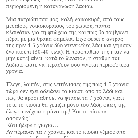
περιορισμένη η κατανάλωση λαδιού.
Πετρόκτιστα Σπίτια - Εκκλησίες
Πανοραμικές φωτογραφίες
Μια πατριώτισσα μας, καλή νοικοκυρά, από τους
μεσαίους νοικοκυραίους του χωριού, πάντα
Σύνδεσμοι
κλαιγόταν για τη φτώχεια της και πως θα τα βγάλει
πέρα, με μια θράκα φαμελιά. Είχε φέρει ο άντρας
της πριν 4-5 χρόνια δύο ντενεκέδες λάδι και γέμισαν
ένα κιούπι (30-40 κιλά). Η προσπάθειά της ήταν να
μην κατεβαίνει, κατά το δυνατόν, η στάθμη του
λαδιού, ώστε να περάσουν όσο γίνεται περισσότερα
χρόνια.
Έλεγε, λοιπόν, στις γειτόνισσες της πως 4-5 χρόνια
τώρα δεν έχει αδειάσει το κιούπι από το λάδι και
πως θα προσπαθήσει να φτάσει τα 7 χρόνια, γιατί
τότε το κιούπι θα γεμίζει μόνο του λάδι, όπως της
έλεγε συνέχεια η μάνα της! Και το πίστευε,
ασφαλώς!
Κάτι ήξερε η γιαγιά…
Αν πέρασαν τα 7 χρόνια, και το κιούπι γέμισε από