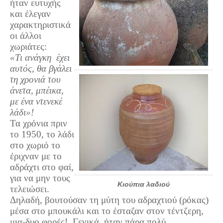
ήταν ευτυχής
Τα Τελευταία Νέα
και έλεγαν
Αυτοί που έφυγαν για πάντα
χαρακτηριστικά
οι άλλοι
Γάμοι - Γεννήσεις - Βαπτίσεις
χωριάτες:
Επιτυχίες - Διακρίσεις
«Τι ανάγκη έχει
αυτός, θα βγάλει
Μηνύματα Επισκεπτών
τη χρονιά του
παλιά αρχειοθετημένα
άνετα, μπέικα,
με ένα ντενεκέ
Λαογραφία
λάδι»!
Πολιτιστικά
Τα χρόνια πριν
το 1950, το λάδι
Οπτικοακουστικά
στο χωριό το
έριχναν με το
Φωτορεπορτάζ
αδράχτι στο φαί,
Δημοτικά Τραγούδια
για να μην τους
Κιούπια λαδιού
τελειώσει.
Videos
Δηλαδή, βουτούσαν τη μύτη του αδραχτιού (ρόκας)
Albums Φωτογραφιών
μέσα στο μπουκάλι και το έσταζαν στον τέντζερη,
μια-δυο φορές! Γενικά, ήταν πάρα πολύ
Παλιές Φωτογραφίες του 1930