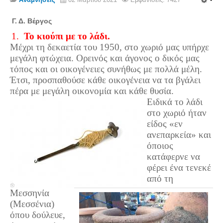
Σερβαίοι Συγγραφείς/Λογoτέχνες
Σερβαίοι Καλλιτέχνες
Γ. Δ. Βέργος
1.
Το κιούπι με το λάδι.
Γραφή Πατριωτών/Συνεργατών
Μέχρι τη δεκαετία του 1950, στο χωριό μας υπήρχε
Σερβαίοι Αγωνιστές/Πεσόντες
μεγάλη φτώχεια. Ορεινός και άγονος ο δικός μας
Σερβαίοι για το Σέρβου
τόπος και οι οικογένειες συνήθως με πολλά μέλη.
Έτσι, προσπαθούσε κάθε οικογένεια να τα βγάλει
Σύνδεσμος Σερβαίων
πέρα με μεγάλη οικονομία και κάθε θυσία.
Ειδικά το λάδι
Εφημερίδα Αρτοζήνος
στο χωριό ήταν
Ηλεκτρονική έκδοση Αρτοζήνου
είδος «εν
Θέματα και δράσεις Συνδέσμου
ανεπαρκεία» και
όποιος
Ανακοινώσεις
κατάφερνε να
Η ιστοσελίδα μας
φέρει ένα τενεκέ
από τη
Χάρτης του Site (Sitemap)
Μεσσηνία
Επικοινωνία
(Μεσσένια)
Τα Νέα
όπου δούλευε,