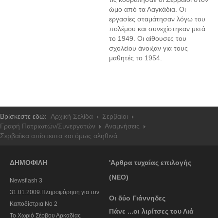
ώμο από τα Λαγκάδια. Οι
εργασίες σταμάτησαν λόγω του
πολέμου και συνεχίστηκαν μετά
το 1949. Οι αίθουσες του
σχολείου άνοιξαν για τους
μαθητές το 1954.
Βρίσκεστε εδώ:
Αρχική Σελίδα
Σερβαίοι
Γραφή Πατριωτών/Συνεργατών
Αναμνήσεις
Σερβαίικα απίστευτα και όμως αληθινά.
ΔΗΜΟΦΙΛΗ
'Αρθρα τυχαίας επιλογής
(ΝΕΟ)
Newsflash 3
31.01.2009.Πληροφόρηση για τον
Οι δύο Γιάννηδες
Καποδίστρια Νο 2
Πάνε ...οι λιρίτσες του Λιά
To Χωριό Σέρβου Αρκαδίας