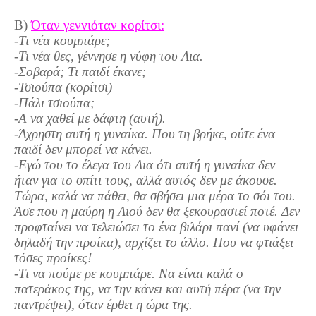
Β)
Όταν γεννιόταν κορίτσι:
-Τι νέα κουμπάρε;
-Τι νέα θες, γέννησε η νύφη του Λια.
-Σοβαρά; Τι παιδί έκανε;
-Τσιούπα (κορίτσι)
-Πάλι τσιούπα;
-Α να χαθεί με δάφτη (αυτή).
-Άχρηστη αυτή η γυναίκα. Που τη βρήκε, ούτε ένα
παιδί δεν μπορεί να κάνει.
-Εγώ του το έλεγα του Λια ότι αυτή η γυναίκα δεν
ήταν για το σπίτι τους, αλλά αυτός δεν με άκουσε.
Τώρα, καλά να πάθει, θα σβήσει μια μέρα το σόι του.
Άσε που η μαύρη η Λιού δεν θα ξεκουραστεί ποτέ. Δεν
προφταίνει να τελειώσει το ένα βιλάρι πανί (να υφάνει
δηλαδή την προίκα), αρχίζει το άλλο. Που να φτιάξει
τόσες προίκες!
-Τι να πούμε ρε κουμπάρε. Να είναι καλά ο
πατεράκος της, να την κάνει και αυτή πέρα (να την
παντρέψει), όταν έρθει η ώρα της.