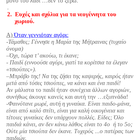
μόνο του λάδι …δεν το ξέρω.
.
2.
Ευχές και σχόλια για τα νεογέννητα του
χωριού.
Α)
Όταν γεννιόταν αγόρι:
-Τάμαθες; Γέννησε η Μαρία της Μήτραινας (τυχαίο
όνομα)
–Όχι, τώρα τ’ ακούω, τι έκανε;
- Παιδί (εννοούσε αγόρι, γιατί τα κορίτσια τα έλεγαν
«τσιούπες»).
–Μπράβο της! Να της ζήσει της καψερής, καιρός ήταν
μετά από τόσες τσιούπες, να κάνει και ένα παιδί!
Αν μάλιστα το παιδί ήταν συνέχεια άλλων αγοριών,
συνήθως άκουγε κανείς και αυτή την …εξυπνάδα!
-Φαινότανε μωρέ, αυτή η γυναίκα. Είναι παιδο-μάνα,
είναι από καλό σπίτι, είναι για καλή οικογένεια και
τέτοιες γυναίκες δεν υπάρχουν πολλές. Είδες; Όλο
παιδιά κάνει, αν δεν κάνω λάθος είναι το 4ο ή το 5ο;
Ούτε μία τσιούπα δεν έκανε. Τυχερός ...ο πατέρας των
παιδιών.