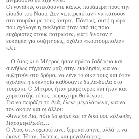
Οι γυναίκες στεκόσαντε κάπως παράμερα προς την
είσοδο του Ναού. Δεν «επιτρεπόταν» να κάτσουν
στο τουράκι με τους άντρες. Πάντως, αυτή η ώρα
που σχόλαγε η εκκλησία ήταν από τις ποιο
ευχάριστες στους πατριώτες, γιατί δινόταν η
ευκαιρία για συζητήσεις, σχόλια «κουτσομπολιά»
κλπ.
Ο Λιας κι ο Μήτρος ήσαν πρώτα ξαδέρφια και
συνήθως πήγαιναν μαζί στην εκκλησία, για να
συζητούν στο δρόμο, να λένε τα δικά τους και όταν
σχόλαγε η εκκλησία καθόσαντε δίπλα-δίπλα στο
τουράκι. Ο Μήτρος ήταν μικρότερος και ήταν και
χορατατζής τύπος, πειραχτήρι θα λέγαμε.
Για να πειράξει το Λιά, έλεγε μεγαλόφωνα, για να
τον ακούν και οι άλλοι:
-Άιντε ρε Λια, πότε θα φάμε και τα δικά σου κόλλυβα;
Παραμεγάλωσες…
Ο Λιας στενοχωριότανε, ξεροκατάπινε, αλλά τι να
έκανε. Ήταν, βλέπεις, και μεγαλύτερος.