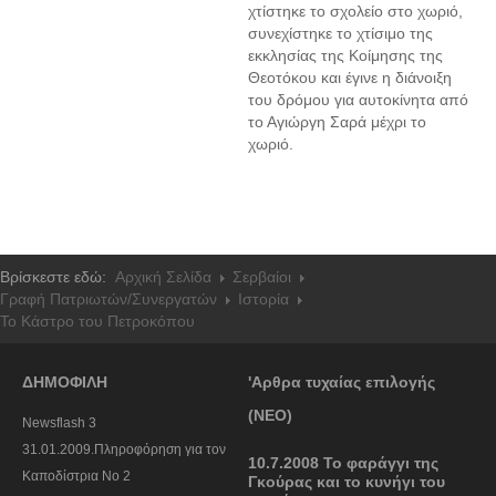
χτίστηκε το σχολείο στο χωριό,
συνεχίστηκε το χτίσιμο της
εκκλησίας της Κοίμησης της
Θεοτόκου και έγινε η διάνοιξη
του δρόμου για αυτοκίνητα από
το Αγιώργη Σαρά μέχρι το
χωριό.
Βρίσκεστε εδώ:
Αρχική Σελίδα
Σερβαίοι
Γραφή Πατριωτών/Συνεργατών
Ιστορία
Το Κάστρο του Πετροκόπου
ΔΗΜΟΦΙΛΗ
'Αρθρα τυχαίας επιλογής
(ΝΕΟ)
Newsflash 3
31.01.2009.Πληροφόρηση για τον
10.7.2008 Το φαράγγι της
Καποδίστρια Νο 2
Γκούρας και το κυνήγι του