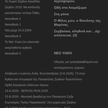
αγριόχοιρου.
To Χωριό Σέρβου Αρκαδίας
Σέρβου 2010. Με κατάνυξη
Ωδή στο Λιομάζωμα
εορτάστηκαν τα Άγια Πάθη.
Στη μάνα
Newsflash 2
Ο Φίλος μου, ο Θανάσης της
Μαρίνας
Newsflash 1
Nέα μέχρι 24.3.2009
Σερβαίικα, αληθινά και ...όχι
απίστευτα. (3)
Newsflash 4
Το Νέο Υλικό (τα τελευταία
αναρτηθέντα άρθρα)
ΝΕΟ ΥΛΙΚΟ
Newsflash 5
Οδηγίες για τραπεζοκαθίσματα και
κοινόχρηστους χώρους
Απεβίωσε ο Ιωάννης Ανδρ. Κουτσανδρέας (3-8-2026), 73 ετών
Άρθρα και στοχασμοί της Παναγιώτας Στρίκου-Τομοπούλου
Ορθή διαχείριση υδάτινων πόρων
14-8-2026 - SERVOU RUN 2026
15-8-2026 - Μουσική Βραδιά με τον Παναγιώτη Σχίζα
Εορτασμός "Αγίας Παρασκευής" στο χωριό μας Σέρβου