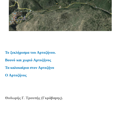
Το ξεκλήρισμα του Αρτοζήνου.
Βουνό και χωριό Αρτοζήνος
Τα καλοκαίρια στον Αρτοζήνο
Ο Αρτοζήνος
Θοδωρής Γ. Τρουπής (Γκράβαρης).