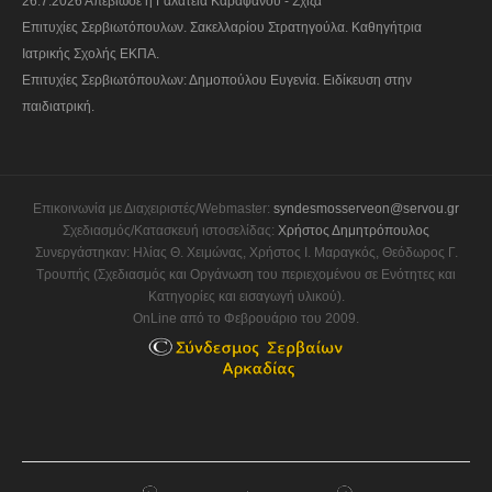
26.7.2026 Απεβίωσε η Γαλάτεια Καραφάνου - Σχίζα
Επιτυχίες Σερβιωτόπουλων. Σακελλαρίου Στρατηγούλα. Καθηγήτρια
Ιατρικής Σχολής ΕΚΠΑ.
Επιτυχίες Σερβιωτόπουλων: Δημοπούλου Ευγενία. Ειδίκευση στην
παιδιατρική.
Επικοινωνία με Διαχειριστές/Webmaster:
syndesmosserveon@servou.gr
Σχεδιασμός/Κατασκευή ιστοσελίδας:
Χρήστος Δημητρόπουλος
Συνεργάστηκαν: Ηλίας Θ. Χειμώνας, Χρήστος Ι. Μαραγκός, Θεόδωρος Γ.
Τρουπής (Σχεδιασμός και Οργάνωση του περιεχομένου σε Ενότητες και
Κατηγορίες και εισαγωγή υλικού).
OnLine από το Φεβρουάριο του 2009.