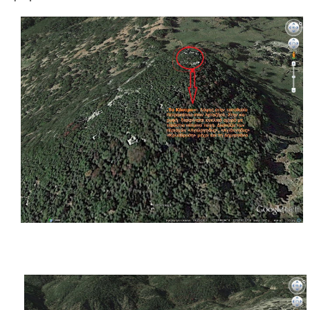
Τα Τελευταία Νέα
Αυτοί που έφυγαν για πάντα
Γάμοι - Γεννήσεις - Βαπτίσεις
Επιτυχίες - Διακρίσεις
Μηνύματα Επισκεπτών
παλιά αρχειοθετημένα
Λαογραφία
Πολιτιστικά
Οπτικοακουστικά
Φωτορεπορτάζ
Δημοτικά Τραγούδια
Videos
Albums Φωτογραφιών
Παλιές Φωτογραφίες του 1930