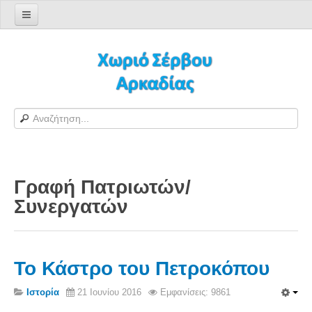
Αρχική σελίδα
Log in/out
Φόρμα εγγραφής χρήστη
H Ιστοσελίδα μας
Χωριό Σέρβου
Το χωριό Σέρβου
Γραφή Πατριωτών/
Αράπηδες
Συνεργατών
Αξιοθέατα
Χάρτης ευρύτερης περιοχής
Σέρβου - Δορυφορική Google
Το Κάστρο του Πετροκόπου
Σέρβου και Δήμος Γορτυνίας
Ιστορία
21 Ιουνίου 2016
Εμφανίσεις: 9861
Σερβαίοι