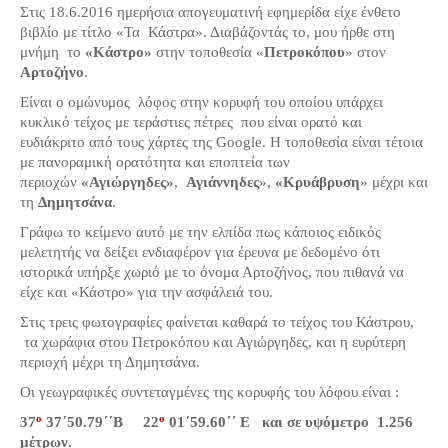
Σερβαίοι Συγγραφείς/Λογoτέχνες
Στις 18.6.2016 ημερήσια απογευματινή εφημερίδα είχε ένθετο
βιβλίο με τίτλο «Τα Κάστρα». Διαβάζοντάς το, μου ήρθε στη
Σερβαίοι Καλλιτέχνες
μνήμη το
«Κάστρο»
στην τοποθεσία «
Πετροκόπου
» στον
Γραφή Πατριωτών/Συνεργατών
Αρτοζήνο
.
Σερβαίοι Αγωνιστές/Πεσόντες
Είναι ο ομώνυμος λόφος στην κορυφή του οποίου υπάρχει
κυκλικό τείχος με τεράστιες πέτρες που είναι ορατό και
Σερβαίοι για το Σέρβου
ευδιάκριτο από τους χάρτες της
Google
. Η τοποθεσία είναι τέτοια
με πανοραμική ορατότητα και εποπτεία των
Σύνδεσμος Σερβαίων
περιοχών
«Αγιώργηδες»
,
Αγιάννηδες
»,
«Κρυάβρυση
» μέχρι και
τη
Δημητσάνα
.
Εφημερίδα Αρτοζήνος
Γράφω το κείμενο αυτό με την ελπίδα πως κάποιος ειδικός
Ηλεκτρονική έκδοση Αρτοζήνου
μελετητής να δείξει ενδιαφέρον για έρευνα με δεδομένο ότι
Θέματα και δράσεις Συνδέσμου
ιστορικά υπήρξε χωριό με το όνομα Αρτοζήνος, που πιθανά να
είχε και «Κάστρο» για την ασφάλειά του.
Ανακοινώσεις
Στις τρεις φωτογραφίες φαίνεται καθαρά το τείχος του Κάστρου,
Η ιστοσελίδα μας
τα χωράφια στου Πετροκόπου και Αγιώργηδες, και η ευρύτερη
Χάρτης του Site (Sitemap)
περιοχή μέχρι τη Δημητσάνα.
Επικοινωνία
Οι γεωγραφικές συντεταγμένες της κορυφής του λόφου είναι :
ο
ο
37
37΄50.79΄΄Β 22
01΄59.60΄΄ Ε και σε υψόμετρο 1.256
Τα Νέα
μέτρων.