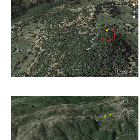
Πετρόκτιστα Σπίτια - Εκκλησίες
Πανοραμικές φωτογραφίες
Σύνδεσμοι