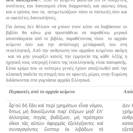
Τα Τελευταία Νέα
συνέπειες του δανεισμού είναι διαχρονικές και αιώνιες όπως
και ο τρόπος που τις αντιμετωπίζουν τόσο οι πιστωτές όσο και
Αυτοί που έφυγαν για πάντα
οι οφειλέτες δανειολήπτες.
Γάμοι - Γεννήσεις - Βαπτίσεις
Για όσους δεν θέλουν να μπουν στον κόπο να διαβάσουν το
Επιτυχίες - Διακρίσεις
βιβλίο θα κάνω μια προσπάθεια να παραθέσω μερικά
αποσπάσματα από το βιβλίο, παραθέτοντας τόσο το αρχαίο
Μηνύματα Επισκεπτών
κείμενο όσο και την αντίστοιχη μετάφρασή του στη
παλιά αρχειοθετημένα
νεοελληνική. Από την ανάγνωση του αρχαίου κειμένου ακόμη
και να μην γνωρίζει κανείς την ερμηνεία της κάθε λέξης η
Λαογραφία
ηχητική τους υπεροχή έναντι της νεοελληνικής είναι πασιφανής.
Είναι κρίμα που οι νεότερες γενιές έχουν αποξενωθεί από την
Πολιτιστικά
κλασική παιδεία τη στιγμή που σε αρκετές χώρες στην Ευρώπη
διδάσκονται στα γυμνάσια αρχαία Ελληνικά.
Οπτικοακουστικά
Περικοπές από το αρχαίο κείμενο
Απόδ
Φωτορεπορτάζ
Δημοτικά Τραγούδια
ἆρ’οὐ δή ἒδει καί περί χρημάτων εἶναι νόμον,
Δεν 
ὃπως μή δανείζωνται παρ’ ἑτέρων μηδ’ ἐπ’
χρήμ
Videos
ἀλλοτρίας πηγάς βαδίζωσι, μή πρότερον
ανθρ
Albums Φωτογραφιών
οἲκοι τάς αὑτών ἀφορμάς ἐξελέγξαντες καί
κατα
συναγαγόντες ὣσπερ ἐκ λιβάδων τό
εξετά
Παλιές Φωτογραφίες του 1930