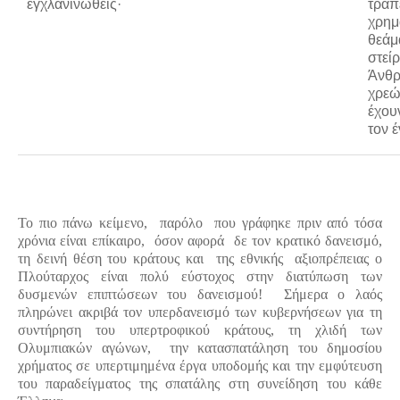
ἐγχλανινωθείς·
τρα
χρημ
θεάμ
στεί
Άνθρ
χρεώ
έχου
τον 
Το πιο πάνω κείμενο, παρόλο που γράφηκε πριν από τόσα
χρόνια είναι επίκαιρο, όσον αφορά δε τον κρατικό δανεισμό,
τη δεινή θέση του κράτους και της εθνικής αξιοπρέπειας ο
Πλούταρχος είναι πολύ εύστοχος στην διατύπωση των
δυσμενών επιπτώσεων του δανεισμού! Σήμερα ο λαός
πληρώνει ακριβά τον υπερδανεισμό των κυβερνήσεων για τη
συντήρηση του υπερτροφικού κράτους, τη χλιδή των
Ολυμπιακών αγώνων, την κατασπατάληση του δημοσίου
χρήματος σε υπερτιμημένα έργα υποδομής και την εμφύτευση
του παραδείγματος της σπατάλης στη συνείδηση του κάθε