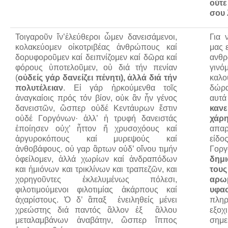
ούτε
σου 
Τοιγαροῦν ἵν’ἐλεύθεροι ὦμεν δανεισάμενοι,
Για 
κολακεύομεν οἰκοτριβέας ἀνθρώπους καί
μας 
δορυφοροῦμεν καί δειπνίζομεν καί δῶρα καί
ανθ
φόρους ὑποτελοῦμεν, οὐ διά τήν πενίαν
γιν
(
ο
ὐδείς
γάρ δανείζει πένητι), ἀλλά διά τήν
καλ
πολυτέλειαν
. Εἰ γάρ ἠρκούμενθα τοῖς
δώρα
ἀναγκαίοις πρός τόν βίον, οὐκ ἂν ἦν γένος
αυτά
δανειστῶν, ὣσπερ οὐδέ Κεντάυρων ἔστιν
κανε
οὐδέ Γοργόνων· ἀλλ’ ἡ τρυφή δανειστάς
χάρη
ἐποίησεν οὐχ’ ἧττον ἤ χρυσοχόους καί
απαρ
ἀργυροκόπους καί μυρεψούς καί
είδο
ἀνθοβάφους. οὐ γαρ ἂρτων οὐδ’ οἴνου τιμήν
Γορ
ὀφείλομεν, ἀλλά χωρίων καί ἀνδραπόδων
δημι
και ἡμιόνων και τρικλίνων και τραπεζῶν, και
τους
χορηγοῦντες ἐκλελυμένως πόλεσι,
αρω
φιλοτιμούμενοι φιλοτιμίας ἀκάρπους καί
υφα
ἀχαρίστους. Ὁ δ’ ἃπαξ ἐνειληθείς μένει
πληρ
χρεώστης διά παντός ἂλλον ἐξ ἂλλου
εξοχ
μεταλαμβάνων ἀναβάτην, ὣσπερ ἵππος
σημ