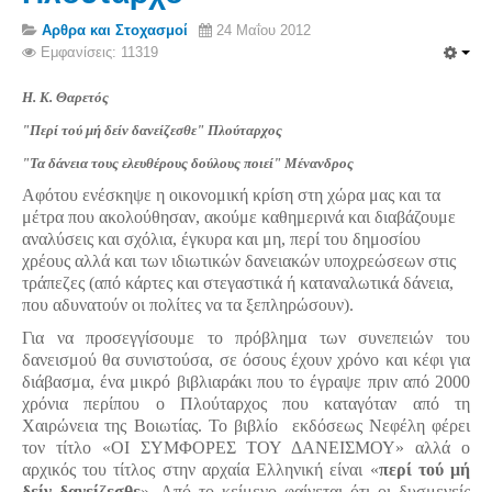
Σερβαίοι Συγγραφείς/Λογoτέχνες
Αρθρα και Στοχασμοί
24 Μαΐου 2012
Σερβαίοι Καλλιτέχνες
Εμφανίσεις: 11319
Γραφή Πατριωτών/Συνεργατών
Η. Κ. Θαρετός
Σερβαίοι Αγωνιστές/Πεσόντες
"Περί τού μή δείν δανείζεσθε" Πλούταρχος
Σερβαίοι για το Σέρβου
"Τα δάνεια τους ελευθέρους δούλους ποιεί" Μένανδρος
Σύνδεσμος Σερβαίων
Αφότου ενέσκηψε η οικονομική κρίση στη χώρα μας και τα
μέτρα που ακολούθησαν, ακούμε καθημερινά και διαβάζουμε
Εφημερίδα Αρτοζήνος
αναλύσεις και σχόλια, έγκυρα και μη, περί του δημοσίου
Ηλεκτρονική έκδοση Αρτοζήνου
χρέους αλλά και των ιδιωτικών δανειακών υποχρεώσεων στις
τράπεζες (από κάρτες και στεγαστικά ή καταναλωτικά δάνεια,
Θέματα και δράσεις Συνδέσμου
που αδυνατούν οι πολίτες να τα ξεπληρώσουν).
Ανακοινώσεις
Για να προσεγγίσουμε το πρόβλημα των συνεπειών του
δανεισμού θα συνιστούσα, σε όσους έχουν χρόνο και κέφι για
Η ιστοσελίδα μας
διάβασμα, ένα μικρό βιβλιαράκι που το έγραψε πριν από 2000
Χάρτης του Site (Sitemap)
χρόνια περίπου ο Πλούταρχος που καταγόταν από τη
Χαιρώνεια της Βοιωτίας. Το βιβλίο εκδόσεως Νεφέλη φέρει
Επικοινωνία
τον τίτλο «ΟΙ ΣΥΜΦΟΡΕΣ ΤΟΥ ΔΑΝΕΙΣΜΟΥ» αλλά ο
Τα Νέα
αρχικός του τίτλος στην αρχαία Ελληνική είναι «
περί τού μή
δείν δανείζεσθε
». Από το κείμενο φαίνεται ότι οι δυσμενείς