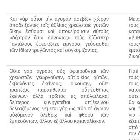
Καὶ γάρ οὗτοι τήν ἀγοράν ἀσεβῶν χώραν
Μετα
ἀποδείξαντες τοῖς ἀθλίοις χρεώσταις γυπῶν
τους
δίκην ἔσθουσι καί ὑποκείρουσιν αὐτούς
κατα
«δέρτρον ἔσω δύνοντες» τοὺς δ΄ὣσπερ
«βυθ
Ταντάλους ἐφεστῶτες εἲργουσι γεύσασθαι
του
τῶν ἰδίων τρυγῶντας καὶ συγκομίζοντας.
εμπο
δικο
Οὔτε γάρ ἀγρούς οὕς ἀφαιροῦνται τῶν
Γιατ
χρεωστῶν γεωργοῦσιν, οὔτ΄οἰκίας αὐτῶν,
τους
ἐκβαλόντες ἐκείνους, οἰκοῦσιν, οὔτε
τους
τραπέζας παρατίθενται οὔτ΄ἐσθῆτας
κατο
ἐκείνων· ἀλλά πρῶτός τις ἀπόλωλε,καὶ
ούτε
δεύτερος κυνηγετεῖται ὑπ΄ἐκείνου
θα κ
δελεαζόμενος. νέμεται γάρ ὡς πῦρ τό ἂγριον
και 
αὐξόμενον ὀλέθρῳ καὶ φθορᾷ τῶν
για 
ἐμπεσόντων, ἂλλον ἐξ ἂλλου καταναλίσκον.
εξαπ
από 
τον 
στο 