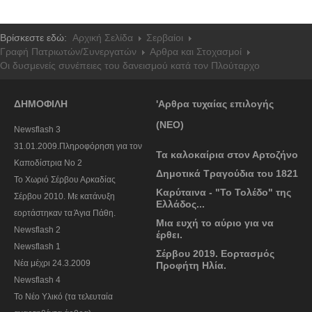
Βρίσκεστε εδώ:
Αρχική Σελίδα
Σερβαίοι
Γραφή Πατριωτών/Συνεργατών
Αρθρα και Στοχασμοί
Οι δυσμενείς συνέπειες του δανεισμού κατά τον Πλούταρχο
ΔΗΜΟΦΙΛΗ
'Αρθρα τυχαίας επιλογής
(ΝΕΟ)
Newsflash 3
31.01.2009.Πληροφόρηση για τον
Τα καλοκαίρια στον Αρτοζήνο
Καποδίστρια Νο 2
Δημοτικά Τραγούδια του 1821
To Χωριό Σέρβου Αρκαδίας
Καρύταινα - "Το Τολέδο" της
Σέρβου 2010. Με κατάνυξη
Ελλάδος...
εορτάστηκαν τα Άγια Πάθη.
Μια ευχή το αύριο για να
Newsflash 2
έρθει.
Newsflash 1
Σέρβου 2019. Εορτασμός
Nέα μέχρι 24.3.2009
Προφήτη Ηλία.
Newsflash 4
Το Νέο Υλικό (τα τελευταία