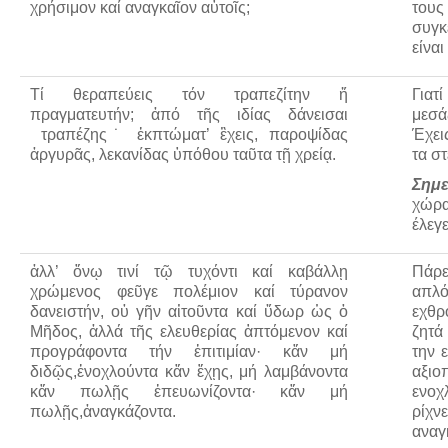
χρήσιμον καί αναγκαῖον αὑτοῖς;
τους
συγκ
Πετρόκτιστα Σπίτια - Εκκλησίες
είναι
Πανοραμικές φωτογραφίες
Σύνδεσμοι
Τί θεραπεύεις τόν τραπεζίτην ἤ
Γιατ
πραγματευτήν; ἀπό τῆς ιδίας δάνεισαι
μεσά
τραπέζης˙ ἐκπτώματ’ ἒχεις, παροψίδας
Έχει
ἀργυρᾶς, λεκανίδας ὑπόθου ταῦτα τῇ χρείᾳ.
τα σ
Σημ
χώρα
έλεγ
ἀλλ’ ὄνῳ τινί τῷ τυχόντι καί καβάλλῃ
Πάρε
χρώμενος φεῦγε πολέμιον καί τύρανον
απλό
δανειστήν, οὐ γῆν αἰτοῦντα καί ὕδωρ ὡς ὁ
εχθρ
Μῆδος, ἀλλά τῆς ελευθερίας ἁπτόμενον καί
ζητά
προγράφοντα τήν ἐπιτιμίαν· κἄν μή
την 
διδῷς,ἐνοχλούντα κἄν ἔχῃς, μή λαμβάνοντα
αξιο
κἄν πωλῇς ἐπευωνίζοντα· κἄν μή
ενοχ
πωλῇς,ἀναγκάζοντα.
ρίχ
αναγ