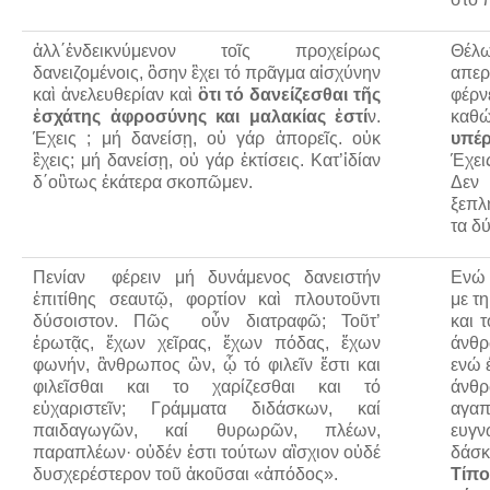
ἀλλ΄ἐνδεικνύμενον τοῖς προχείρως
Θέλ
δανειζομένοις, ὃσην ἒχει τό πρᾶγμα αἰσχύνην
απερ
καὶ ἀνελευθερίαν καὶ
ὃτι τό δανείζεσθαι τῆς
φέρν
ἐσχάτης ἀφροσύνης και μαλακίας ἐστί
ν
.
καθ
Έχεις ; μή δανείσῃ, οὐ γάρ ἀπορεῖς. οὐκ
υπέρ
ἒχεις; μή δανείσῃ, οὐ γάρ ἐκτίσεις. Κατ’ἰδίαν
Έχει
δ΄οὓτως ἑκάτερα σκοπῶμεν.
Δεν 
ξεπλ
τα δ
Πενίαν φέρειν μή δυνάμενος δανειστήν
Ενώ 
ἐπιτίθης σεαυτῷ, φορτίον καὶ πλουτοῦντι
με τ
δύσοιστον. Πῶς οὖν διατραφῶ; Τοῦτ’
και 
ἐρωτᾷς, ἔχων χεῖρας, ἔχων πόδας, ἔχων
άνθρ
φωνήν, ἂνθρωπος ὢν, ᾧ τό φιλεῖν ἔστι και
ενώ έ
φιλεῖσθαι και το χαρίζεσθαι και τό
άνθρ
εὐχαριστεῖν; Γράμματα διδάσκων, καί
αγαπ
παιδαγωγῶν, καί θυρωρῶν, πλέων,
ευγν
παραπλέων· οὐδέν ἐστι τούτων αἲσχιον οὐδέ
δάσκ
δυσχερέστερον τοῦ ἀκοῦσαι «ἀπόδος».
Τίπο