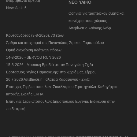
αναρτηθέντα άρθρα)
ΝΕΟ ΥΛΙΚΟ
Newsflash 5
Οδηγίες για τραπεζοκαθίσματα και
κοινόχρηστους χώρους
Απεβίωσε ο Ιωάννης Ανδρ.
Κουτσανδρέας (3-8-2026), 73 ετών
Άρθρα και στοχασμοί της Παναγιώτας Στρίκου-Τομοπούλου
Ορθή διαχείριση υδάτινων πόρων
14-8-2026 - SERVOU RUN 2026
15-8-2026 - Μουσική Βραδιά με τον Παναγιώτη Σχίζα
Εορτασμός "Αγίας Παρασκευής" στο χωριό μας Σέρβου
26.7.2026 Απεβίωσε η Γαλάτεια Καραφάνου - Σχίζα
Επιτυχίες Σερβιωτόπουλων. Σακελλαρίου Στρατηγούλα. Καθηγήτρια
Ιατρικής Σχολής ΕΚΠΑ.
Επιτυχίες Σερβιωτόπουλων: Δημοπούλου Ευγενία. Ειδίκευση στην
παιδιατρική.