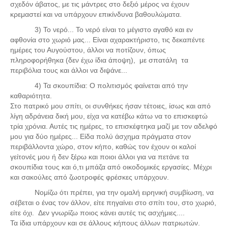
σχεδόν άβατος, με τις μάντρες στο δεξιό μέρος να έχουν
κρεμαστεί και να υπάρχουν επικίνδυνα βαθουλώματα.
3) Το νερό... Το νερό είναι το μέγιστο αγαθό και εν
αφθονία στο χωριό μας... Είναι αχαρακτήριστο, τις δεκαπέντε
ημέρες του Αυγούστου, άλλοι να ποτίζουν, όπως
πληροφορήθηκα (δεν έχω ίδια άποψη), με σπατάλη τα
περιβόλια τους και άλλοι να διψάνε...
4) Τα σκουπίδια: Ο πολιτισμός φαίνεται από την
καθαριότητα.
Στο πατρικό μου σπίτι, οι συνθήκες ήσαν τέτοιες, ίσως και από
λίγη αδράνεια δική μου, είχα να κατέβω κάτω να το επισκεφτώ
τρία χρόνια. Αυτές τις ημέρες, το επισκέφτηκα μαζί με τον αδελφό
μου για δύο ημέρες... Είδα πολύ άσχημα πράγματα στον
περιβάλλοντα χώρο, στον κήπο, καθώς τον έχουν οι καλοί
γείτονές μου ή δεν ξέρω και ποιοι άλλοι για να πετάνε τα
σκουπίδια τους και ό,τι μπάζα από οικοδομικές εργασίες. Μέχρι
και σακούλες από ζωοτροφές φρέσκες υπάρχουν.
Νομίζω ότι πρέπει, για την ομαλή ειρηνική συμβίωση, να
σέβεται ο ένας τον άλλον, είτε πηγαίνει στο σπίτι του, στο χωριό,
είτε όχι. Δεν γνωρίζω ποιος κάνει αυτές τις ασχήμιες....
Τα ίδια υπάρχουν και σε άλλους κήπους άλλων πατριωτών.