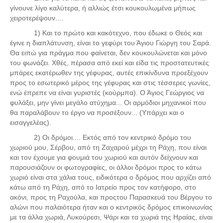
γίνουνε λίγο καλύτερα, ή αλλιώς έτσι κουκουλωμένα μήπως
Πετρόκτιστα Σπίτια - Εκκλησίες
χειροτερέψουν....
Πανοραμικές φωτογραφίες
1) Και το πρώτο και κακότεχνο, που έδωκε ο Θεός και
έγινε η διαπλάτυνση, είναι το γεφύρι του Άγιου Γιώργη του Σαρά.
Σύνδεσμοι
Θα ειπώ για πράγμα που φαίνεται, δεν κουκουλώνεται και μόνο
του φωνάζει. Χθές, πέρασα από εκεί και είδα τις προστατευτικές
μπάρες εκατέρωθεν της γέφυρας, αυτές επικίνδυνα προεξέχουν
προς το εσωτερικό μέρος της γέφυρας και στις τέσσερες γωνίες,
ενώ έπρεπε να είναι γυριστές (κούρμπα). Ο Άγιος Γεώργιος να
φυλάξει, μην γίνει μεγάλο ατύχημα... Οι αρμόδιοι μηχανικοί που
θα παραλάβουν το έργο να προσέξουν... (Υπάρχει και ο
εισαγγελέας).
2) Οι δρόμοι.... Εκτός από τον κεντρικό δρόμο του
χωριού μου, Σέρβου, από τη Ζαχαρού μέχρι τη Ράχη, που είναι
και τον έχουμε για φουμιά του χωριού και αυτόν δείχνουν και
παρουσιάζουν οι φωτογραφίες, οι άλλοι δρόμοι προς το κάτω
χωριό είναι στα χάλια τους, ειδικότερα ο δρόμος που αρχίζει από
κάτω από τη Ράχη, από το Ιατρείο προς τον κατήφορο, στο
ακόνι, προς τη Ραχούλα, και προςτου Παρασκευά του Βέργου το
αλώνι που παλαιότερα ήταν και ο κεντρικός δρόμος επικοινωνίας
με τα άλλα χωριά, Λυκούρεσι, Ψάρι και τα χωριά της Ηραίας, είναι