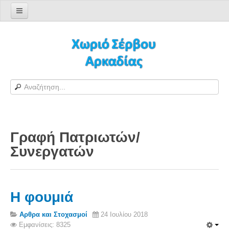
Αρχική σελίδα
Log in/out
Φόρμα εγγραφής χρήστη
H Ιστοσελίδα μας
Χωριό Σέρβου
Το χωριό Σέρβου
Γραφή Πατριωτών/
Αράπηδες
Συνεργατών
Αξιοθέατα
Χάρτης ευρύτερης περιοχής
Σέρβου - Δορυφορική Google
Η φουμιά
Σέρβου και Δήμος Γορτυνίας
Αρθρα και Στοχασμοί
24 Ιουλίου 2018
Σερβαίοι
Εμφανίσεις: 8325