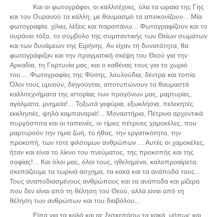
Τα Τελευταία Νέα
Και οι φωτογράφοι, οι καλλιτέχνες, όλα τα ωραία της Γης
και του Ουρανού τα κάλλη, με θαυμασμό τα απεικονίζουν...
Μία
Αυτοί που έφυγαν για πάντα
φωτογραφία, χίλιες λέξεις και παραπάνω... Φωτογραφίζουν και το
ουράνιο τόξο, το σύμβολο της συμπαντικής των Θείων σωμάτων
Γάμοι - Γεννήσεις - Βαπτίσεις
και των δυνάμεων της Ειρήνης. Αν είχαν τη δυνατότητα, θα
Επιτυχίες - Διακρίσεις
φωτογράφιζαν και την πραγματική σκέψη του Θεού για την
Αρκαδία, τη Γορτυνία μας, και ο καθένας τους για το χωριό
Μηνύματα Επισκεπτών
του.... Φωτογραφίες της Φύσης, λουλούδια, δέντρα και τοπία.
παλιά αρχειοθετημένα
Όλοι τους υμνούν, διηγούνται, αποτυπώνουν τα θαυμαστά
καλλιτεχνήματα της ιστορίας των προγόνων μας, μαρτυρίες,
Λαογραφία
αγάλματα, μνημεία!... Τοξωτά γεφύρια, εξωκλήσια, πελεκητές
εκκλησιές, ψηλά καμπαναριά!... Μοναστήρια, Πέτρινα αρχοντικά
Πολιτιστικά
πυργόσπιτα και οι ταπεινές, οι τίμιες πέτρινες χαμοκέλες, που
μαρτυρούν την τίμια ζωή, το ήθος, την εργατικότητα, την
Οπτικοακουστικά
προκοπή, των τότε φιλότιμων ανθρώπων.... Αυτές οι χαμοκέλες,
ήταν και είναι το λίκνο του πνεύματος, της προκοπής και της
Φωτορεπορτάζ
σοφίας!... Και όλοι μας, όλοι τους, ηθελημένα, καλοπροαίρετα.
Δημοτικά Τραγούδια
σκεπάζουμε τα τωρινά άσχημα, τα κακά και τα ανάποδά τους...
Τους αναποδιασμένους ανθρώπους και τα ανάποδα και μίζερα
Videos
που δεν είναι από τη θέληση του Θεού, αλλά είναι από τη
Albums Φωτογραφιών
θέληση των ανθρώπων και του διαβόλου...
Είπα για τα καλά και ας ξεσκεπάσω τα κακά,
μήπως και
Παλιές Φωτογραφίες του 1930