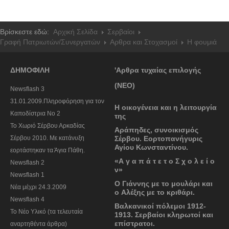
Βρίσκεστε εδώ:
Αρχική Σελίδα
Σερβαίοι
Γραφή Πατριωτών/Συνεργατών
Αρθρα και Στοχασμοί
Η φουμιά
ΔΗΜΟΦΙΛΗ
'Αρθρα τυχαίας επιλογής
(ΝΕΟ)
Newsflash 3
31.01.2009.Πληροφόρηση για τον
Η οικογένεια και η λειτουργία
Καποδίστρια Νο 2
της
To Χωριό Σέρβου Αρκαδίας
Αράπηδες, συνοικισμός
Σέρβου 2010. Με κατάνυξη
Σέρβου. Εορτοπανήγυρις
Αγίου Κωνσταντίνου.
εορτάστηκαν τα Άγια Πάθη.
«Α γ α π ά τ ε τ ο Σ χ ο λ ε ί ο
Newsflash 2
ν»
Newsflash 1
Ο Γιάννης με το μουλάρι και
Nέα μέχρι 24.3.2009
o Αλέξης με το κριθάρι.
Newsflash 4
Βαλκανικοί πόλεμοι 1912-
Το Νέο Υλικό (τα τελευταία
1913. Σερβαίοι κληρωτοί και
επίστρατοι.
αναρτηθέντα άρθρα)