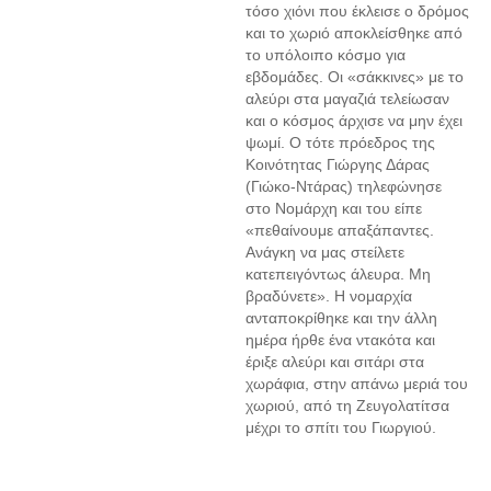
τόσο χιόνι που έκλεισε ο δρόμος
και το χωριό αποκλείσθηκε από
το υπόλοιπο κόσμο για
εβδομάδες. Οι «σάκκινες» με το
αλεύρι στα μαγαζιά τελείωσαν
και ο κόσμος άρχισε να μην έχει
ψωμί. Ο τότε πρόεδρος της
Κοινότητας Γιώργης Δάρας
(Γιώκο-Ντάρας) τηλεφώνησε
στο Νομάρχη και του είπε
«πεθαίνουμε απαξάπαντες.
Ανάγκη να μας στείλετε
κατεπειγόντως άλευρα. Μη
βραδύνετε». Η νομαρχία
ανταποκρίθηκε και την άλλη
ημέρα ήρθε ένα ντακότα και
έριξε αλεύρι και σιτάρι στα
χωράφια, στην απάνω μεριά του
χωριού, από τη Ζευγολατίτσα
μέχρι το σπίτι του Γιωργιού.