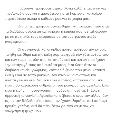
Σερβαίοι Συγγραφείς/Λογoτέχνες
Γράφουνε, γράφουμε μερικοί λόγια καλά, επαινετικά για
Σερβαίοι Καλλιτέχνες
την Αρκαδία μας και περισσότερο για τη Γορτυνία, και αλλού
Γραφή Πατριωτών/Συνεργατών
περισσότερο ακόμα ο καθένας μας για τα χωριά μας.
Σερβαίοι Αγωνιστές/Πεσόντες
Οι ποιητές γράφουν συναισθηματικά ποιήματα, που όταν
τα διαβάζεις αγάλλεται και χαίρεται η καρδιά σου, σε ταξιδεύουν
Σερβαίοι για το Σέρβου
με τις ποιητικές τους εκφράσεις σε τόπους φανταστικούς,
ονειρεμένους...
Σύνδεσμος Σερβαίων
Οι συγγραφείς και οι αρθρογράφοι γράφουν την ιστορία,
Εφημερίδα Αρτοζήνος
τα ήθη και έθιμα και την καλή συμπεριφορά των τότε ανθρώπων
και των τώρα, αυτών που κατοικούν εκεί και αυτών που έχουν
Ηλεκτρονική έκδοση Αρτοζήνου
την καταγωγή τους από αυτά τα μέρη, έτσι ώστε όταν τα
Θέματα και δράσεις Συνδέσμου
διαβάσει κανείς, γνώριμος, ντόπιος ή ξένος που μένει, κατοικεί
εκεί ή είναι σε τόπο μακρινό, τον κάνουν να αναπολεί και
Ανακοινώσεις
νοσταλγικά να λέει: Να, εκεί είναι ο τόπος, ο παράδεισος, εκεί
Η ιστοσελίδα μας
είναι που κατοικούνε άνθρωποι που μοιάζουν των αγγέλων.
Εκεί
είναι η ειρήνη, η συνεννόηση, η ομόνοια, η αγάπη. Η άριστη
Χάρτης του Site (Sitemap)
αρμονική κοινωνία!...
Αγαπάει και σέβεται, ο ένας τον άλλον, δεν
Επικοινωνία
έχουν τον διάβολο μέσα τους, τον έχουνε ξορκίσει, εκεί υπάρχει
ηρεμία, γαλήνη, εκεί θα πάω έστω για λίγο να μείνω, να
Τα Νέα
γαληνέψει η ψυχή μου...