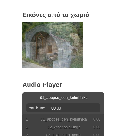
Εικόνες από το χωριό
Audio Player
01_apopse_den_koimithika
00:00
01_apopse_den_koimithika
0:00
02_AthanasiaSings
0:00
03_eixa_mian_agapi
0:00