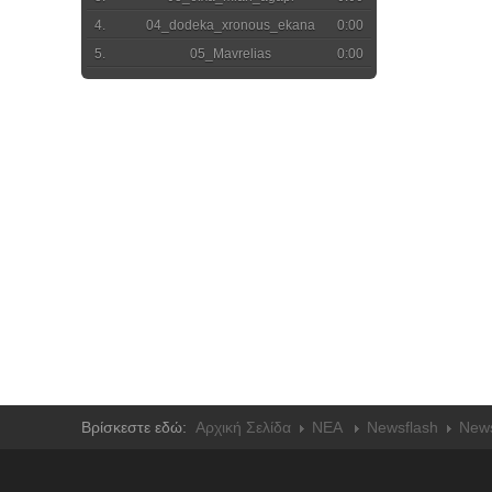
04_dodeka_xronous_ekana
0:00
05_Mavrelias
0:00
06_Mavrelias2
0:00
07_opanagia_despoina
0:00
08_siko_kaymene_kostanti
0:00
09_dimos
0:00
10_as_pannaidoun_tamatiamou 2
0:00
11_ayta_tamavra_matia
0:00
12_enas_aitos_kathotane
0:00
13_gia_senane_rousoulamou
0:00
14_giorgii_varoun_tashmantra
0:00
15_itia
0:00
16_mou_parhgeile_tahdoni
0:00
17_naxa_neratzi_narixna
0:00
18_pano_sepsili_rachoula
0:00
Βρίσκεστε εδώ:
Αρχική Σελίδα
NEA
Newsflash
News
19_pouhsouna_golfo
0:00
20_rousa_papadia
0:00