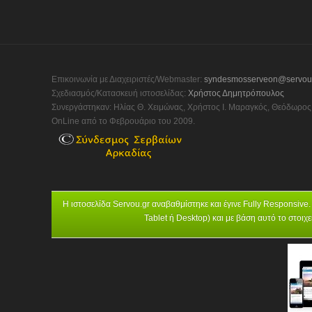
Επικοινωνία με Διαχειριστές/Webmaster:
syndesmosserveon@servou
Σχεδιασμός/Κατασκευή ιστοσελίδας:
Χρήστος Δημητρόπουλος
Συνεργάστηκαν: Ηλίας Θ. Χειμώνας, Χρήστος Ι. Μαραγκός, Θεόδωρος 
OnLine από το Φεβρουάριο του 2009.
Η ιστοσελίδα Servou.gr αναβαθμίστηκε και έγινε Fully Responsive.
Tablet ή Desktop) και με βάση αυτό το στοι