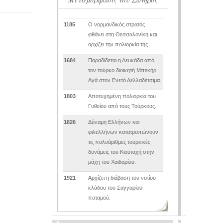
1185
Ο νορμανδικός στρατός
φθάνει στη Θεσσαλονίκη και
αρχίζει την πολιορκία της.
1684
Παραδίδεται η Λευκάδα από
τον τούρκο διοικητή Μπεκήρ
Αγά στον Ενετό Δελλαδέτσιμα.
1803
Αποτυχημένη πολιορκία του
Γυθείου από τους Τούρκους.
1826
Δύναμη Ελλήνων και
φιλελλήνων κατατροπώνουν
τις πολυάριθμες τουρκικές
δυνάμεις του Κιουταχή στην
μάχη του Χαϊδαρίου.
1921
Αρχίζει η διάβαση του νοτίου
κλάδου του Σαγγαρίου
ποταμού.