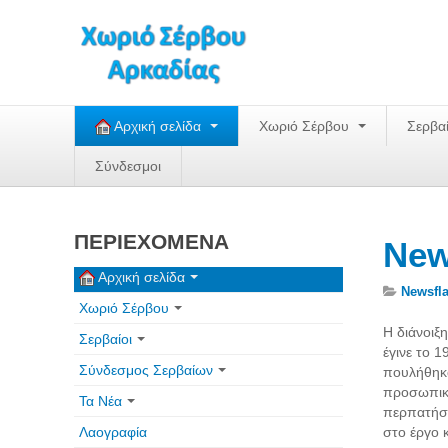
Αρχική σελίδα
Χωριό Σέρβου
Σερβα
Σύνδεσμοι
ΠΕΡΙΕΧΟΜΕΝΑ
New
Αρχική σελίδα
Newsfl
Χωριό Σέρβου
Η διάνοιξ
Σερβαίοι
έγινε το 
Σύνδεσμος Σερβαίων
πουλήθηκα
προσωπική 
Τα Νέα
περπατήσο
Λαογραφία
στο έργο 