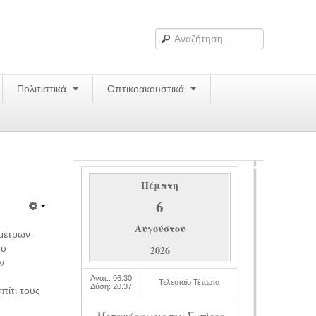
Πολιτιστικά
Οπτικοακουστικά
Πέμπτη
6
Αυγούστου
ομέτρων
ου
2026
ν
Ανατ.: 06.30
Τελευταίο Τέταρτο
Δύση: 20.37
πίτι τους
Μεταμόρφωσις του Σωτήρος