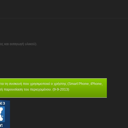
ς και εισαγωγή υλικού).
όματα τη συσκευή που χρησιμοποιεί ο χρήστης (Smart Phone, iPhone,
ατή παρουσίαση του περιεχομένου. (9-9-2013)