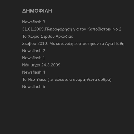
21_spyri_piperi_esperna
0:00
ΔΗΜΟΦΙΛΗ
22_sti_roumeli_kaitomoria
0:00
Newsflash 3
31.01.2009.Πληροφόρηση για τον Καποδίστρια Νο 2
To Χωριό Σέρβου Αρκαδίας
Σέρβου 2010. Με κατάνυξη εορτάστηκαν τα Άγια Πάθη.
Newsflash 2
Newsflash 1
Nέα μέχρι 24.3.2009
Newsflash 4
Το Νέο Υλικό (τα τελευταία αναρτηθέντα άρθρα)
Newsflash 5