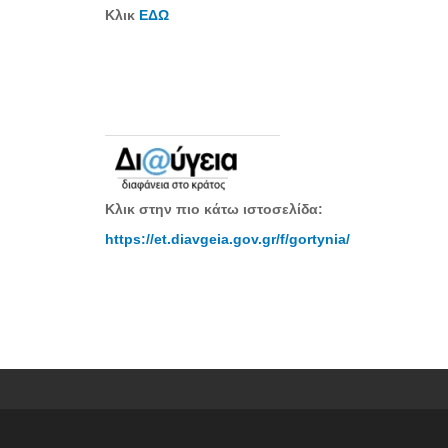
Κλικ
ΕΔΩ
Κλικ στην πιο κάτω ιστοσελίδα:
https://et.diavgeia.gov.gr/f/gortynia/