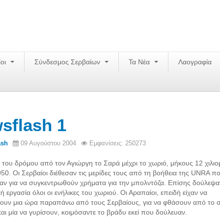
ίοι
Σύνδεσμος Σερβαίων
Τα Νέα
Λαογραφία
sflash 1
ash
09 Αυγούστου 2004
Εμφανίσεις: 250273
η του δρόμου από τον Αγιώργη το Σαρά μέχρι το χωριό, μήκους 12 χιλι
1950. Οι Σερβαίοι διέθεσαν τις μερίδες τους από τη βοήθεια της UNRA π
ν για να συγκεντρωθούν χρήματα για την μπολντόζα. Επίσης δούλεψα
εργασία όλοι οι ενήλικες του χωριού. Οι Αραπαίοι, επειδή είχαν να
υν μια ώρα παραπάνω από τους Σερβαίους, για να φθάσουν από το σ
και μία να γυρίσουν, κοιμόσαντε το βράδυ εκεί που δούλευαν.