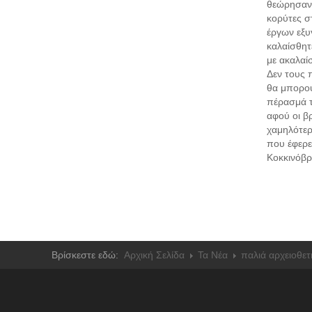
θεώρησαν 
κορύτες σ
έργων εξυ
καλαίσθητ
με ακαλαί
Δεν τους 
θα μπορού
πέρασμά τ
αφού οι β
χαμηλότερ
που έφερε
Κοκκινόβρ
Βρίσκεστε εδώ:
Αρχική Σελίδα
Τα Νέα
παλιά αρχειοθε