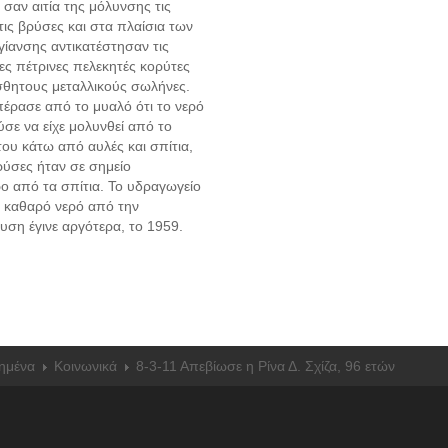
σαν αιτία της μόλυνσης τις
τις βρύσες και στα πλαίσια των
γίανσης αντικατέστησαν τις
ες πέτρινες πελεκητές κορύτες
σθητους μεταλλικούς σωλήνες.
πέρασε από το μυαλό ότι το νερό
σε να είχε μολυνθεί από το
ου κάτω από αυλές και σπίτια,
ρύσες ήταν σε σημείο
ο από τα σπίτια. Το υδραγωγείο
 καθαρό νερό από την
υση έγινε αργότερα, το 1959.
τημένα
Κοινωνικά
8-3-11 Απεβίωσε η Ρίνα Δ. Σχίζα, 96 ετών