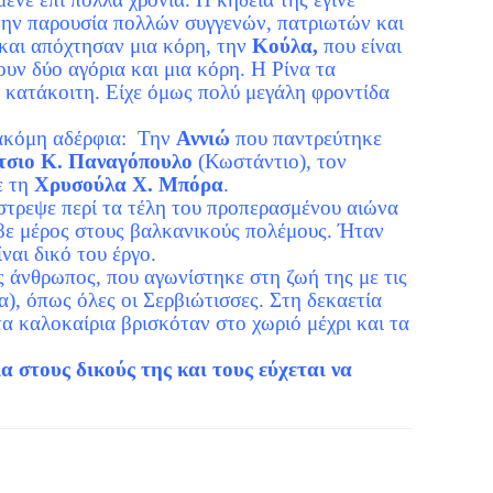
την παρουσία πολλών συγγενών, πατριωτών και
αι απόχτησαν μια κόρη, την
Κούλα,
που είναι
ουν δύο αγόρια και μια κόρη. Η Ρίνα τα
ν κατάκοιτη. Είχε όμως πολύ μεγάλη φροντίδα
 ακόμη αδέρφια: Την
Αννιώ
που παντρεύτηκε
σιο Κ. Παναγόπουλο
(Κωστάντιο), τον
ε τη
Χρυσούλα Χ. Μπόρα
.
έστρεψε περί τα τέλη του προπερασμένου αιώνα
βε μέρος στους βαλκανικούς πολέμους. Ήταν
ναι δικό του έργο.
ς άνθρωπος, που αγωνίστηκε στη ζωή της με τις
α), όπως όλες οι Σερβιώτισσες. Στη δεκαετία
α καλοκαίρια βρισκόταν στο χωριό μέχρι και τα
 στους δικούς της και τους εύχεται να