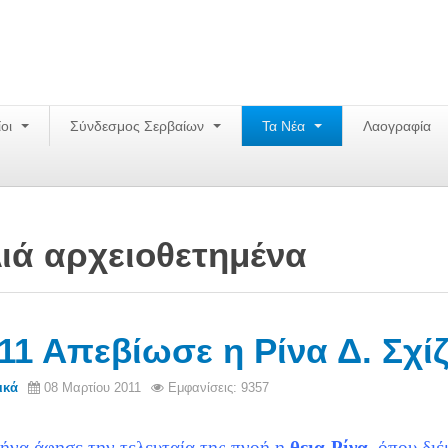
ίοι
Σύνδεσμος Σερβαίων
Τα Νέα
Λαογραφία
ιά αρχειοθετημένα
-11 Απεβίωσε η Ρίνα Δ. Σχίζ
ικά
08 Μαρτίου 2011
Εμφανίσεις: 9357
ήνα άφησε την
τελευταία της πνοή η
θεια-Ρίνα
, όπου διέ