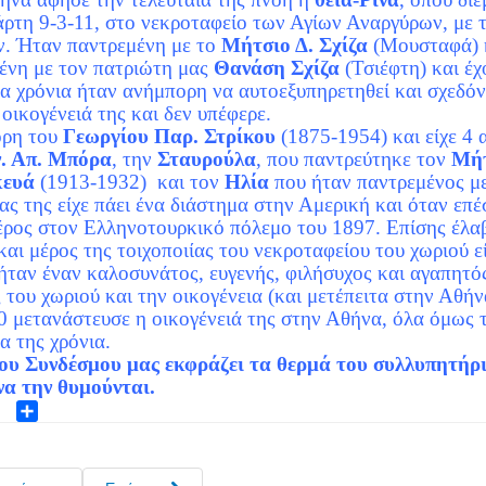
άρτη 9-3-11, στο νεκροταφείο των Αγίων Αναργύρων, με 
ν. Ήταν παντρεμένη με το
Μήτσιο Δ. Σχίζα
(Μουσταφά) κ
ένη με τον πατριώτη μας
Θανάση Σχίζα
(Τσιέφτη) και έχ
ία χρόνια ήταν ανήμπορη να αυτοεξυπηρετηθεί και σχεδό
οικογένειά της και δεν υπέφερε.
όρη του
Γεωργίου Παρ. Στρίκου
(1875-1954) και είχε 4
. Απ. Μπόρα
, την
Σταυρούλα
, που παντρεύτηκε τον
Μήτ
κευά
(1913-1932) και τον
Ηλία
που ήταν παντρεμένος μ
ας της είχε πάει ένα διάστημα στην Αμερική και όταν επ
έρος στον Ελληνοτουρκικό πόλεμο του 1897. Επίσης έλα
και μέρος της τοιχοποιίας του νεκροταφείου του χωριού εί
ήταν έναν καλοσυνάτος, ευγενής, φιλήσυχος και αγαπητό
 του χωριού και την οικογένεια (και μετέπειτα στην Αθήν
0 μετανάστευσε η οικογένειά της στην Αθήνα, όλα όμως τ
α της χρόνια.
ου Συνδέσμου μας εκφράζει τα θερμά του συλλυπητήρια
να την θυμούνται.
ok
ter
Share