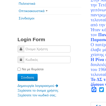
Πολιτιστικά
την Τετ
γειτόνω
Οπτικοακουστικά
παντρεμ
Σύνδεσμοι
τελευτα
από την 
Ήταν κ
τον
Παν
Login Form
Παρασ
Ο πατέρ
έλαβε μ
χτίστης 
Η Ρίνα
δουλειές
του 196
Να με θυμάσαι
τελευταί
Το ΔΣ τ
ζήσουν 
Δημιουργία λογαριασμού
Ξεχάσατε το όνομα χρήστη;
Facebo
Twit
Ξεχάσατε τον κωδικό σας;