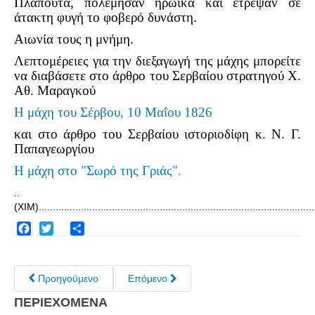
Πλαπούτα, πολέμησαν ηρωικά και έτρεψαν σε
άτακτη φυγή το φοβερό δυνάστη.
Πετρόκτιστα Σπίτια - Εκκλησίες
Αιωνία τους η μνήμη.
Πανοραμικές φωτογραφίες
Λεπτομέρειες για την διεξαγωγή της μάχης μπορείτε
Σύνδεσμοι
να διαβάσετε στο άρθρο του Σερβαίου στρατηγού Χ.
Αθ. Μαραγκού
Η μάχη του Σέρβου, 10 Μαΐου 1826
και στο άρθρο του Σερβαίου ιστοριοδίφη κ. Ν. Γ.
Παπαγεωργίου
Η μάχη στο "Σωρό της Γριάς".
..
(ΧΙΜ)...................................................................................................
Facebook
Twitter
Share
Προηγούμενο
Επόμενο
ΠΕΡΙΕΧΟΜΕΝΑ