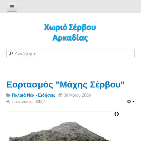
Αρχική σελίδα
Log in/out
Φόρμα εγγραφής χρήστη
H Ιστοσελίδα μας
Χωριό Σέρβου
Το χωριό Σέρβου
Εορτασμός "Μάχης Σέρβου"
Αράπηδες
Αξιοθέατα
Παλαιά Νέα - Ειδήσεις
09 Μαΐου 2009
Εμφανίσεις: 30584
Χάρτης ευρύτερης περιοχής
Σέρβου - Δορυφορική Google
Ο
Σέρβου και Δήμος Γορτυνίας
Σερβαίοι