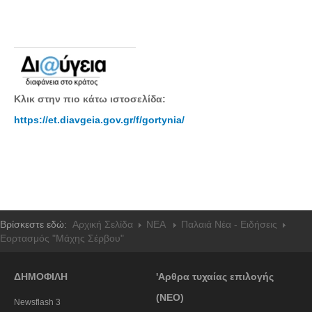
Κλικ στην πιο κάτω ιστοσελίδα:
https://et.diavgeia.gov.gr/f/gortynia/
Βρίσκεστε εδώ:
Αρχική Σελίδα
NEA
Παλαιά Νέα - Ειδήσεις
Εορτασμός "Μάχης Σέρβου"
ΔΗΜΟΦΙΛΗ
'Αρθρα τυχαίας επιλογής
(ΝΕΟ)
Newsflash 3