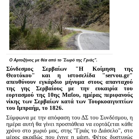
Σερβαίοι Συγγραφείς/Λογoτέχνες
Σερβαίοι Καλλιτέχνες
Γραφή Πατριωτών/Συνεργατών
Σερβαίοι Αγωνιστές/Πεσόντες
Σερβαίοι για το Σέρβου
Σύνδεσμος Σερβαίων
Ο Αρτοζήνος με θέα από το ¨Σωρό της Γριάς".
Εφημερίδα Αρτοζήνος
Σύνδεσμος Σερβαίων "Η Κοίμηση της
Ηλεκτρονική έκδοση Αρτοζήνου
Θεοτόκου" και η ιστοσελίδα "servou.gr"
απευθύνουν εγκάρδιο μήνυμα στους απανταχού
Θέματα και δράσεις Συνδέσμου
της γης Σερβαίους με την ευκαιρία του
Ανακοινώσεις
εορτασμού της 10ης Μαΐου, ημέρας περιφανούς
νίκης των Σερβαίων κατά των Τουρκοαιγυπτίων
Η ιστοσελίδα μας
του Ιμπραήμ, το 1826.
Χάρτης του Site (Sitemap)
Σύμφωνα με την απόφαση του ΔΣ του Συνδέσμου, η
Επικοινωνία
ημέρα αυτή θα γίνει προσπάθεια να εορτάζεται κάθε
χρόνο στο χωριό μας, στης "Γριάς το Διάσελο", στο
Τα Νέα
μέρος ακριβώς που έγινε η μάχη. Φέτος δυστυχώς