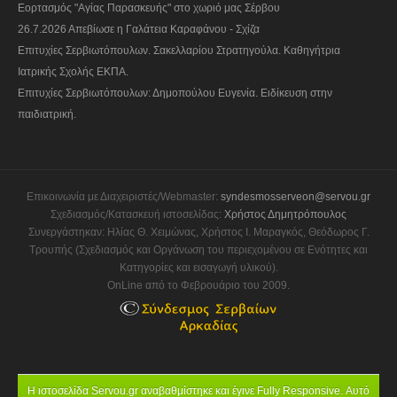
Εορτασμός "Αγίας Παρασκευής" στο χωριό μας Σέρβου
26.7.2026 Απεβίωσε η Γαλάτεια Καραφάνου - Σχίζα
Επιτυχίες Σερβιωτόπουλων. Σακελλαρίου Στρατηγούλα. Καθηγήτρια
Ιατρικής Σχολής ΕΚΠΑ.
Επιτυχίες Σερβιωτόπουλων: Δημοπούλου Ευγενία. Ειδίκευση στην
παιδιατρική.
Επικοινωνία με Διαχειριστές/Webmaster:
syndesmosserveon@servou.gr
Σχεδιασμός/Κατασκευή ιστοσελίδας:
Χρήστος Δημητρόπουλος
Συνεργάστηκαν: Ηλίας Θ. Χειμώνας, Χρήστος Ι. Μαραγκός, Θεόδωρος Γ.
Τρουπής (Σχεδιασμός και Οργάνωση του περιεχομένου σε Ενότητες και
Κατηγορίες και εισαγωγή υλικού).
OnLine από το Φεβρουάριο του 2009.
Η ιστοσελίδα Servou.gr αναβαθμίστηκε και έγινε Fully Responsive. Αυτό