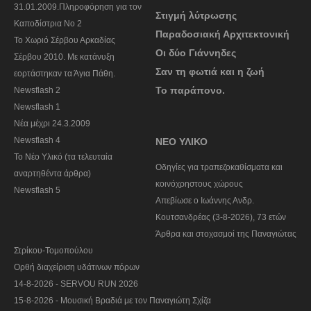
31.01.2009.Πληροφόρηση για τον
Στιγμή λύτρωσης
Καποδίστρια Νο 2
Παραδοσιακή Αρχιτεκτονική
To Χωριό Σέρβου Αρκαδίας
Οι δύο Γιάννηδες
Σέρβου 2010. Με κατάνυξη
Σαν τη φωτιά και η ζωή
εορτάστηκαν τα Άγια Πάθη.
Το παράπονο.
Newsflash 2
Newsflash 1
Nέα μέχρι 24.3.2009
Newsflash 4
ΝΕΟ ΥΛΙΚΟ
Το Νέο Υλικό (τα τελευταία
Οδηγίες για τραπεζοκαθίσματα και
αναρτηθέντα άρθρα)
κοινόχρηστους χώρους
Newsflash 5
Απεβίωσε ο Ιωάννης Ανδρ.
Κουτσανδρέας (3-8-2026), 73 ετών
Άρθρα και στοχασμοί της Παναγιώτας
Στρίκου-Τομοπούλου
Ορθή διαχείριση υδάτινων πόρων
14-8-2026 - SERVOU RUN 2026
15-8-2026 - Μουσική Βραδιά με τον Παναγιώτη Σχίζα