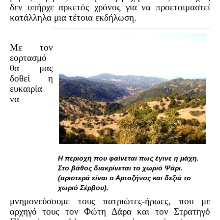
δεν υπήρχε αρκετός χρόνος για να προετοιμαστεί
Τα Τελευταία Νέα
κατάλληλα μια τέτοια εκδήλωση.
Αυτοί που έφυγαν για πάντα
Γάμοι - Γεννήσεις - Βαπτίσεις
Με τον
Επιτυχίες - Διακρίσεις
εορτασμό
θα μας
Μηνύματα Επισκεπτών
δοθεί η
παλιά αρχειοθετημένα
ευκαιρία
να
Λαογραφία
Πολιτιστικά
Οπτικοακουστικά
Φωτορεπορτάζ
Η περιοχή που φαίνεται πως έγινε η μάχη.
Στο βάθος διακρίνεται το χωριό Ψάρι.
Δημοτικά Τραγούδια
(αριστερά είναι ο Αρτοζήνος και δεξιά το
χωριό Σέρβου).
Videos
μνημονεύσουμε τους πατριώτες-ήρωες, που με
Albums Φωτογραφιών
αρχηγό τους τον Φώτη Δάρα και τον Στρατηγό
Παλιές Φωτογραφίες του 1930