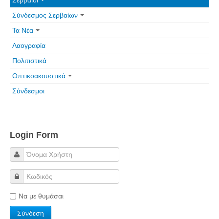
Σερβαίοι
Πετρόκτιστα Σπίτια - Εκκλησίες
Σύνδεσμος Σερβαίων
Πανοραμικές φωτογραφίες
Τα Νέα
Λαογραφία
Σύνδεσμοι
Πολιτιστικά
Οπτικοακουστικά
Σύνδεσμοι
Login Form
Να με θυμάσαι