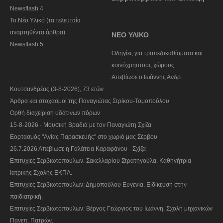
Newsflash 4
Το Νέο Υλικό (τα τελευταία
αναρτηθέντα άρθρα)
ΝΕΟ ΥΛΙΚΟ
Newsflash 5
Οδηγίες για τραπεζοκαθίσματα και
κοινόχρηστους χώρους
Απεβίωσε ο Ιωάννης Ανδρ.
Κουτσανδρέας (3-8-2026), 73 ετών
Άρθρα και στοχασμοί της Παναγιώτας Στρίκου-Τομοπούλου
Ορθή διαχείριση υδάτινων πόρων
15-8-2026 - Μουσική Βραδιά με τον Παναγιώτη Σχίζα
Εορτασμός "Αγίας Παρασκευής" στο χωριό μας Σέρβου
26.7.2026 Απεβίωσε η Γαλάτεια Καραφάνου - Σχίζα
Επιτυχίες Σερβιωτόπουλων. Σακελλαρίου Στρατηγούλα. Καθηγήτρια
Ιατρικής Σχολής ΕΚΠΑ.
Επιτυχίες Σερβιωτόπουλων: Δημοπούλου Ευγενία. Ειδίκευση στην
παιδιατρική.
Επιτυχίες Σερβιωτόπουλων: Βέργος Γεώργιος του Ιωάννη. Σχολή μηχανικών
Πανεπ. Πατρών.