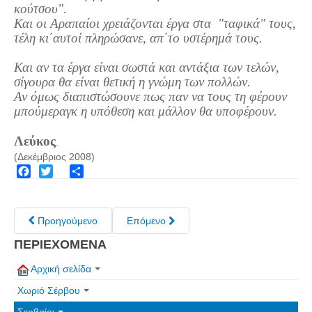
κούτσου".
Τα Τελευταία Νέα
Και οι Αραπαίοι χρειάζονται έργα στα "ταφικά" τους,
Αυτοί που έφυγαν για πάντα
τέλη κι΄αυτοί πληρώσανε, απ΄το υστέρημά τους.
Γάμοι - Γεννήσεις - Βαπτίσεις
Και αν τα έργα είναι σωστά και αντάξια των τελών,
Επιτυχίες - Διακρίσεις
σίγουρα θα είναι θετική η γνώμη των πολλών.
Αν όμως διαπιστώσουνε πως παν να τους τη φέρουν
Μηνύματα Επισκεπτών
μπούμεραγκ η υπόθεση και μάλλον θα υποφέρουν.
παλιά αρχειοθετημένα
Λεύκος
Λαογραφία
.
(Δεκέμβριος 2008)
Πολιτιστικά
Facebook
Twitter
Share
Οπτικοακουστικά
Προηγούμενο
Επόμενο
Φωτορεπορτάζ
ΠΕΡΙΕΧΟΜΕΝΑ
Δημοτικά Τραγούδια
Videos
Αρχική σελίδα
Albums Φωτογραφιών
Χωριό Σέρβου
Παλιές Φωτογραφίες του 1930