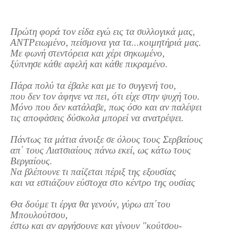
Σερβαίοι Συγγραφείς/Λογoτέχνες
Σερβαίοι Καλλιτέχνες
Πρώτη φορά τον είδα εγώ εις τα συλλογικά μας,
Γραφή Πατριωτών/Συνεργατών
ΑΝΤΡειωμένο, πείσμονα για τα...κοιμητήριά μας.
Με φωνή στεντόρεια και χέρι σηκωμένο,
Σερβαίοι Αγωνιστές/Πεσόντες
ξύπνησε κάθε αφελή και κάθε πικραμένο.
Σερβαίοι για το Σέρβου
Πάρα πολύ τα έβαλε και με το συγγενή του,
Σύνδεσμος Σερβαίων
που δεν τον άφηνε να πει, ότι είχε στην ψυχή του.
Εφημερίδα Αρτοζήνος
Μόνο που δεν κατάλαβε, πως όσο και αν παλέψει
τις αποφάσεις δύσκολα μπορεί να ανατρέψει.
Ηλεκτρονική έκδοση Αρτοζήνου
Θέματα και δράσεις Συνδέσμου
Πάντως τα μάτια άνοιξε σε όλους τους Σερβαίους
απ΄ τους Λιατσιαίους πάνω εκεί, ως κάτω τους
Ανακοινώσεις
Βεργαίους.
Η ιστοσελίδα μας
Να βλέπουνε τι παίζεται πέριξ της εξουσίας
και να εστιάζουν εύστοχα στο κέντρο της ουσίας
Χάρτης του Site (Sitemap)
Επικοινωνία
Θα δούμε τι έργα θα γενούν, γύρω απ΄του
Μπουλούτσου,
Τα Νέα
έστω και αν αργήσουνε και γίνουν "κούτσου-