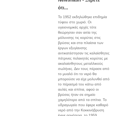
Newsflash - Ξέρετε
ότι...
Το 1952 εκδηλώθηκε επιδημία
τύφου στο χωριό. Οι
υγειονομικές αρχές τότε
θεώρησαν σαν αιτία της
μόλυνσης τις κορύτες στις
βρύσες και στα πλαίσια των
έργων εξυγίανσης
αντικατέστησαν τις καλαίσθητες
πέτρινες πελεκητές κορύτες με
ακαλαίσθητους μεταλλικούς
σωλήνες. Δεν τους πέρασε από
το μυαλό ότι το νερό θα
μπορούσε να είχε μολυνθεί από
το πέρασμά του κάτω από
αυλές και σπίτια, αφού οι
βρύσες ήταν σε σημείο
χαμηλότερο από τα σπίτια. Το
υδραγωγείο που έφερε καθαρό
νερό από την Κοκκινόβρυση
έγινε αργότερα, το 1959.