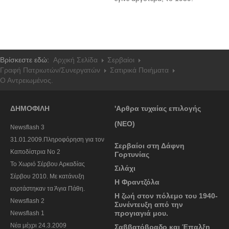
Βρίσκεστε εδώ:
Αρχική Σελίδα
Σερβαίοι
Γραφή Πατριωτών/Συνεργατών
Σατιρικά Ποιήματα
Ο Αντρειωμένος.
ΔΗΜΟΦΙΛΗ
'Αρθρα τυχαίας επιλογής
(ΝΕΟ)
Newsflash 3
31.01.2009.Πληροφόρηση για τον
Σερβαίοι στη Δάφνη
Καποδίστρια Νο 2
Γορτυνίας
To Χωριό Σέρβου Αρκαδίας
Σιλάχι
Σέρβου 2010. Με κατάνυξη
Η Φραντζόλα
εορτάστηκαν τα Άγια Πάθη.
Η ζωή στον πόλεμο του 1940-
Newsflash 2
Συνέντευξη από την
προγιαγιά μου.
Newsflash 1
Nέα μέχρι 24.3.2009
Σαββατόβραδο και Έπαλξη