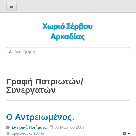
Αρχική σελίδα
Log in/out
Φόρμα εγγραφής χρήστη
H Ιστοσελίδα μας
Χωριό Σέρβου
Το χωριό Σέρβου
Γραφή Πατριωτών/
Αράπηδες
Συνεργατών
Αξιοθέατα
Χάρτης ευρύτερης περιοχής
Σέρβου - Δορυφορική Google
Ο Αντρειωμένος.
Σέρβου και Δήμος Γορτυνίας
Σατιρικά Ποιήματα
06 Μαρτίου 2009
Σερβαίοι
Εμφανίσεις: 10346