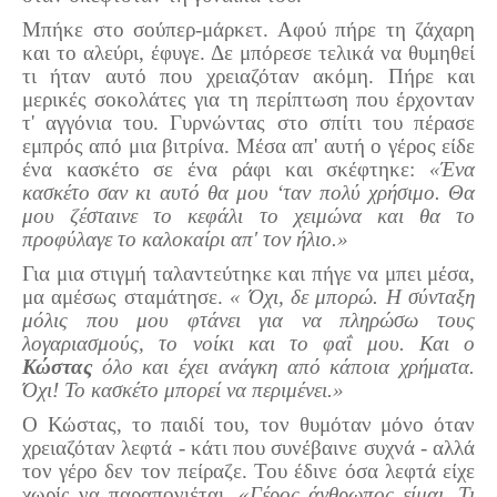
Τα Τελευταία Νέα
Μπήκε στο σούπερ-μάρκετ. Αφού πήρε τη ζάχαρη
Αυτοί που έφυγαν για πάντα
και το αλεύρι, έφυγε. Δε μπόρεσε τελικά να θυμηθεί
τι ήταν αυτό που χρειαζόταν ακόμη. Πήρε και
Γάμοι - Γεννήσεις - Βαπτίσεις
μερικές σοκολάτες για τη περίπτωση που έρχονταν
Επιτυχίες - Διακρίσεις
τ' αγγόνια του. Γυρνώντας στο σπίτι του πέρασε
εμπρός από μια βιτρίνα. Μέσα απ' αυτή ο γέρος είδε
Μηνύματα Επισκεπτών
ένα κασκέτο σε ένα ράφι και σκέφτηκε:
«Ένα
παλιά αρχειοθετημένα
κασκέτο σαν κι αυτό θα μου ‘ταν πολύ χρήσιμο. Θα
μου ζέσταινε το κεφάλι το χειμώνα και θα το
Λαογραφία
προφύλαγε το καλοκαίρι απ' τον ήλιο.»
Πολιτιστικά
Για μια στιγμή ταλαντεύτηκε και πήγε να μπει μέσα,
μα αμέσως σταμάτησε.
« Όχι, δε μπορώ. Η σύνταξη
Οπτικοακουστικά
μόλις που μου φτάνει για να πληρώσω τους
λογαριασμούς, το νοίκι και το φαΐ μου. Και ο
Φωτορεπορτάζ
Κώστας
όλο και έχει ανάγκη από κάποια χρήματα.
Όχι! Το κασκέτο μπορεί να περιμένει.»
Δημοτικά Τραγούδια
Ο Κώστας, το παιδί του, τον θυμόταν μόνο όταν
Videos
χρειαζόταν λεφτά - κάτι που συνέβαινε συχνά - αλλά
Albums Φωτογραφιών
τον γέρο δεν τον πείραζε. Του έδινε όσα λεφτά είχε
χωρίς να παραπονιέται.
«Γέρος άνθρωπος είμαι. Τι
Παλιές Φωτογραφίες του 1930