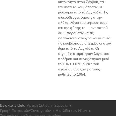
αυτοκίνητο στου Σέρβου, τα
τσιμέντα τα κουβάλησαν με
μουλάρια από τα Λαγκάδια. Τις
σιδερόβεργες όμως για την
πλάκα, λόγω του μήκους τους
και της φύσης του μονοπατιού
δεν μπορούσαν να τις
φορτώσουν στα ζώα και γι' αυτό
τις κουβάλησαν οι Σερβαίοι στον
ώμο από τα Λαγκάδια. Οι
εργασίες σταμάτησαν λόγω του
πολέμου και συνεχίστηκαν μετά
το 1949. Οι αίθουσες του
σχολείου άνοιξαν για τους
μαθητές το 1954.
Βρίσκεστε εδώ:
Αρχική Σελίδα
Σερβαίοι
Γραφή Πατριωτών/Συνεργατών
Η σελίδα των Νέων
Στη σκιά του χρόνου και της μοναξιάς.