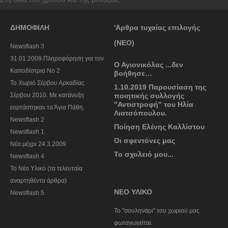
ΔΗΜΟΦΙΛΗ
'Αρθρα τυχαίας επιλογής
(ΝΕΟ)
Newsflash 3
31.01.2009.Πληροφόρηση για τον
Ο Αγιονικόλας ...δεν
Καποδίστρια Νο 2
βοήθησε…
To Χωριό Σέρβου Αρκαδίας
1.10.2019 Παρουσίαση της
Σέρβου 2010. Με κατάνυξη
ποιητικής συλλογής
"Αντιστροφή" του Ηλία
εορτάστηκαν τα Άγια Πάθη.
Λιατσόπουλου.
Newsflash 2
Ποίηση Ελένης Καλλίστου
Newsflash 1
Οι σφεντόνες μας
Nέα μέχρι 24.3.2009
Το σχολειό μου...
Newsflash 4
Το Νέο Υλικό (τα τελευταία
αναρτηθέντα άρθρα)
ΝΕΟ ΥΛΙΚΟ
Newsflash 5
To "σουληνάρι" του χωριού μας
φωταγωγείται.