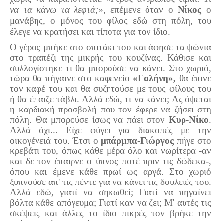
να τα κάνω τα λεφτά;»
, επέμενε όταν ο
Νίκος
ο
Πετρόκτιστα Σπίτια - Εκκλησίες
μανάβης, ο μόνος του φίλος εδώ στη πόλη, του
Πανοραμικές φωτογραφίες
έλεγε να κρατήσει και τίποτα για τον ίδιο.
Ο γέρος μπήκε στο σπιτάκι του και άφησε τα ψώνια
Σύνδεσμοι
στο τραπέζι της μικρής του κουζίνας. Κάθισε και
συλλογίστηκε τι θα μπορούσε να κάνει. Στο χωριό,
τώρα θα πήγαινε στο καφενείο
«Γαλήνη»,
θα έπινε
τον καφέ του και θα συζητούσε με τους φίλους του
ή θα έπαιζε τάβλι. Αλλά εδώ, τι να κάνει; Ας όψεται
η καρδιακή προσβολή που τον έφερε να ζήσει στη
πόλη. Θα μπορούσε ίσως να πάει στον
Κυρ-Νίκο
.
Αλλά όχι... Είχε φύγει για διακοπές με την
οικογένειά του. Έτσι ο
μπάρμπα-Γιώργος
πήγε στο
κρεβάτι του, όπως κάθε μέρα όλο και νωρίτερα -αν
και δε τον έπαιρνε ο ύπνος ποτέ πριν τις δώδεκα-,
όπου και έμενε κάθε πρωί ως αργά. Στο χωριό
ξυπνούσε απ' τις πέντε για να κάνει τις δουλειές του.
Αλλά εδώ, γιατί να σηκωθεί; Γιατί να πηγαίνει
βόλτα κάθε απόγευμα; Γιατί καν να ζει; Μ' αυτές τις
σκέψεις και άλλες το ίδιο πικρές τον βρήκε την