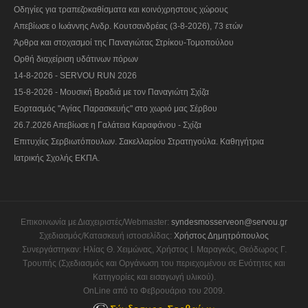
Οδηγίες για τραπεζοκαθίσματα και κοινόχρηστους χώρους
Απεβίωσε ο Ιωάννης Ανδρ. Κουτσανδρέας (3-8-2026), 73 ετών
Άρθρα και στοχασμοί της Παναγιώτας Στρίκου-Τομοπούλου
Ορθή διαχείριση υδάτινων πόρων
14-8-2026 - SERVOU RUN 2026
15-8-2026 - Μουσική Βραδιά με τον Παναγιώτη Σχίζα
Εορτασμός "Αγίας Παρασκευής" στο χωριό μας Σέρβου
26.7.2026 Απεβίωσε η Γαλάτεια Καραφάνου - Σχίζα
Επιτυχίες Σερβιωτόπουλων. Σακελλαρίου Στρατηγούλα. Καθηγήτρια
Ιατρικής Σχολής ΕΚΠΑ.
Επικοινωνία με Διαχειριστές/Webmaster:
syndesmosserveon@servou.gr
Σχεδιασμός/Κατασκευή ιστοσελίδας:
Χρήστος Δημητρόπουλος
Συνεργάστηκαν: Ηλίας Θ. Χειμώνας, Χρήστος Ι. Μαραγκός, Θεόδωρος Γ.
Τρουπής (Σχεδιασμός και Οργάνωση του περιεχομένου σε Ενότητες και
Κατηγορίες και εισαγωγή υλικού).
OnLine από το Φεβρουάριο του 2009.