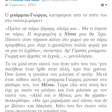
Σερβαίοι Συγγραφείς/Λογoτέχνες
Εμφανίσεις: 10507
Σερβαίοι Καλλιτέχνες
Ο
μπάρμπα-Γιώργος
κατηφόρισε από το σπίτι του
Γραφή Πατριωτών/Συνεργατών
στο σούπερ-μάρκετ.
Σερβαίοι Αγωνιστές/Πεσόντες
«Πρέπει να πάρω ζάχαρη, αλεύρι και... Μα τι έπρεπε
Σερβαίοι για το Σέρβου
να πάρω; Η συχωρεμένη η
Νίτσα
μου θα 'ξερε.
Πάντοτε όταν πήγαινα κάτου στο χωριό για να πάρω
Σύνδεσμος Σερβαίων
προμήθειες μου έλεγε τι χρειαζόταν πολλές φορές για
να μην το ξεχάσω»,
σκέφτηκε.
Αχ! Γέρασες μπάρμπα-
Εφημερίδα Αρτοζήνος
Γιώργη και άρχισες να ξεχνάς...»,
μονολόγησε.
Ηλεκτρονική έκδοση Αρτοζήνου
Το να μιλά στον εαυτό του ήταν κάτι που του ‘γινε
Θέματα και δράσεις Συνδέσμου
συνήθεια όταν ήρθε στην πόλη, πριν δυο χρόνια.
Όσο ζούσε η γυναίκα του μιλούσε σ' αυτήν. Μετά
Ανακοινώσεις
όταν πέθανε αυτή, ο μπάρμπα-Γιώργος μιλούσε στο
Η ιστοσελίδα μας
γάιδαρο του, τον
Μένιο.
Τώρα εδώ στη πόλη δεν
είχε με ποιόν να μιλήσει και έτσι μιλούσε με τον
Χάρτης του Site (Sitemap)
εαυτό του.
«Αλλά και ο Μένιος μου θα γέρασε»
Επικοινωνία
συλλογίστηκε. «Θα έχει μαραζώσει εκεί πάνου που δε
με βλέπει»
και δάκρυσε. Κάτι που δεν έκανε ούτε
Τα Νέα
όταν σκεφτόταν τη γυναίκα του.