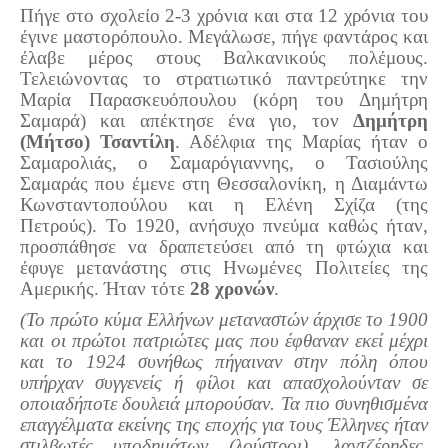
Τα Τελευταία Νέα
Πήγε στο σχολείο 2-3 χρόνια και στα 12 χρόνια του
έγινε μαστορόπουλο. Μεγάλωσε, πήγε φαντάρος και
Αυτοί που έφυγαν για πάντα
έλαβε μέρος στους Βαλκανικούς πολέμους.
Γάμοι - Γεννήσεις - Βαπτίσεις
Τελειώνοντας το στρατιωτικό παντρεύτηκε την
Μαρία Παρασκευόπουλου (κόρη του Δημήτρη
Επιτυχίες - Διακρίσεις
Σαμαρά) και απέκτησε ένα γιο, τον
Δημήτρη
Μηνύματα Επισκεπτών
(Μήτσο) Τσαντίλη
. Αδέλφια της Μαρίας ήταν ο
Σαμαρολιάς, ο Σαμαρόγιαννης, ο Τασιούλης
παλιά αρχειοθετημένα
Σαμαράς που έμενε στη Θεσσαλονίκη, η Διαμάντω
Κωνσταντοπούλου και η Ελένη Σχίζα (της
Λαογραφία
Πετρούς). Το 1920, ανήσυχο πνεύμα καθώς ήταν,
Πολιτιστικά
προσπάθησε να δραπετεύσει από τη φτώχια και
έφυγε μετανάστης στις Ηνωμένες Πολιτείες της
Οπτικοακουστικά
Αμερικής. Ήταν τότε
28 χρονών
.
(Το πρώτο κύμα Ελλήνων μεταναστών άρχισε το 1900
Φωτορεπορτάζ
και οι πρώτοι πατριώτες μας που έφθαναν εκεί μέχρι
Δημοτικά Τραγούδια
και το 1924 συνήθως πήγαιναν στην πόλη όπου
υπήρχαν συγγενείς ή φίλοι και απασχολούνταν σε
Videos
οποιαδήποτε δουλειά μπορούσαν. Τα πιο συνηθισμένα
Albums Φωτογραφιών
επαγγέλματα εκείνης της εποχής για τους Έλληνες ήταν
στιλβωτές υποδημάτων (λούστροι), λαντζέρηδες,
Παλιές Φωτογραφίες του 1930