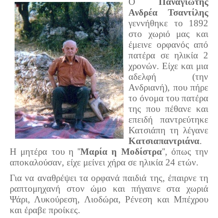
Ο
Παναγιώτης
Σερβαίοι Συγγραφείς/Λογoτέχνες
Ανδρέα Τσαντίλης
Σερβαίοι Καλλιτέχνες
γεννήθηκε το 1892
στο χωριό μας και
Γραφή Πατριωτών/Συνεργατών
έμεινε ορφανός από
Σερβαίοι Αγωνιστές/Πεσόντες
πατέρα σε ηλικία 2
Σερβαίοι για το Σέρβου
χρονών. Είχε και μια
αδελφή (την
Σύνδεσμος Σερβαίων
Ανδριανή), που πήρε
το όνομα του πατέρα
Εφημερίδα Αρτοζήνος
της που πέθανε και
Ηλεκτρονική έκδοση Αρτοζήνου
επειδή παντρεύτηκε
Κατσιάπη τη λέγανε
Θέματα και δράσεις Συνδέσμου
Κατσιαπαντριάνα
.
Ανακοινώσεις
Η μητέρα του η ''
Μαρία η Μοδίστρα
'', όπως την
Η ιστοσελίδα μας
αποκαλούσαν, είχε μείνει χήρα σε ηλικία 24 ετών.
Χάρτης του Site (Sitemap)
Για να αναθρέψει τα ορφανά παιδιά της, έπαιρνε τη
ραπτομηχανή στον ώμο και πήγαινε στα χωριά
Επικοινωνία
Ψάρι, Λυκούρεση, Λιοδώρα, Ρένεση και Μπέχρου
Τα Νέα
και έραβε προίκες.