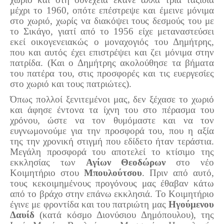
μέχρι το 1960, οπότε επέστρεψε και έμεινε μόνιμα
στο χωριό, χωρίς να διακόψει τους δεσμούς του με
το Σικάγο, γιατί από το 1956 είχε μεταναστεύσει
εκεί οικογενειακώς ο μοναχογιός του Δημήτρης,
που και αυτός έχει επιστρέψει και ζει μόνιμα στην
πατρίδα. (Και ο Δημήτρης ακολούθησε τα βήματα
του πατέρα του, στις προσφορές και τις ευεργεσίες
στο χωριό και τους πατριώτες).
Όπως πολλοί ξενιτεμένοι μας, δεν ξέχασε το χωριό
και άφησε έντονα τα ίχνη του στο πέρασμα του
χρόνου, ώστε να τον θυμόμαστε και να τον
ευγνωμονούμε για την προσφορά του, που η αξία
της την χρονική στιγμή που εδίδετο ήταν τεράστια.
Μεγάλη προσφορά του αποτελεί το κτίσιμο της
εκκλησίας των
Αγίων Θεοδώρων
στο νέο
Κοιμητήριο στου
Μπουλούτσου
. Πριν από αυτό,
τους κεκοιμημένους προγόνους μας έθαβαν κάτω
από το βράχο στην επάνω εκκλησιά. Το Κοιμητήριο
έγινε με φροντίδα και του πατριώτη μας
Ηγούμενου
Δαυίδ
(κατά κόσμο Διονύσιου Δημόπουλου), της