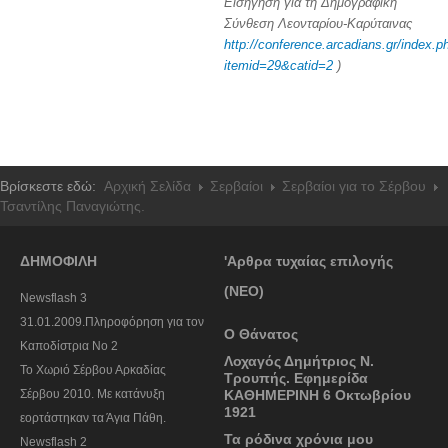
Εισήγηση για τη Δημογραφική
Σύνθεση Λεονταρίου-Καρύταινας
http://conference.arcadians.gr/index.p
itemid=29&catid=2
)
Βρίσκεστε εδώ:
Αρχική Σελίδα
Σερβαίοι
Σερβαίοι για το Σέρβου
Τσαντίλης Παναγιώτης.
ΔΗΜΟΦΙΛΗ
'Αρθρα τυχαίας επιλογής
(ΝΕΟ)
Newsflash 3
31.01.2009.Πληροφόρηση για τον
Ο Θάνατος
Καποδίστρια Νο 2
Λοχαγός Δημήτριος Ν.
To Χωριό Σέρβου Αρκαδίας
Τρουπής. Εφημερίδα
Σέρβου 2010. Με κατάνυξη
ΚΑΘΗΜΕΡΙΝΗ 6 Οκτωβρίου
1921
εορτάστηκαν τα Άγια Πάθη.
Τα ρόδινα χρόνια μου
Newsflash 2