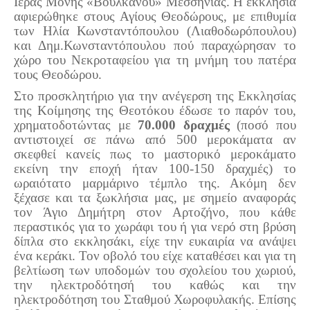
Ιεράς Μονής «Βουλκάνου» Μεσσηνίας. Η εκκλησία
αφιερώθηκε στους Αγίους Θεοδώρους, με επιθυμία
των Ηλία Κωνσταντόπουλου (Λιαθοδωρόπουλου)
και Δημ.Κωνσταντόπουλου πού παραχώρησαν το
χώρο του Νεκροταφείου για τη μνήμη του πατέρα
τους Θεοδώρου.
Στο προσκλητήριο για την ανέγερση της Εκκλησίας
της Κοίμησης της Θεοτόκου έδωσε το παρόν του,
χρηματοδοτώντας με
70.000 δραχμές
(ποσό που
αντιστοιχεί σε πάνω από 500 μεροκάματα αν
σκεφθεί κανείς πως το μαστορικό μεροκάματο
εκείνη την εποχή ήταν 100-150 δραχμές) το
ωραιότατο μαρμάρινο τέμπλο της. Ακόμη δεν
ξέχασε και τα ξωκλήσια μας, με σημείο αναφοράς
τον Άγιο Δημήτρη στον Αρτοζήνο, που κάθε
περαστικός για το χωράφι του ή για νερό στη βρύση
δίπλα στο εκκλησάκι, είχε την ευκαιρία να ανάψει
ένα κεράκι. Τον οβολό του είχε καταθέσει και για τη
βελτίωση των υποδομών του σχολείου του χωριού,
την ηλεκτροδότησή του καθώς και την
ηλεκτροδότηση του Σταθμού Χωροφυλακής. Επίσης