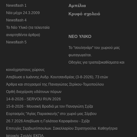
Αμπέλια
Newsflash 1
Nέα μέχρι 24.3.2009
Κρυφό σχολειό
Newsflash 4
Το Νέο Υλικό (τα τελευταία
αναρτηθέντα άρθρα)
ΝΕΟ ΥΛΙΚΟ
Newsflash 5
To "σουληνάρι" του χωριού μας
φωταγωγείται.
Οδηγίες για τραπεζοκαθίσματα και
κοινόχρηστους χώρους
Απεβίωσε ο Ιωάννης Ανδρ. Κουτσανδρέας (3-8-2026), 73 ετών
Άρθρα και στοχασμοί της Παναγιώτας Στρίκου-Τομοπούλου
Ορθή διαχείριση υδάτινων πόρων
14-8-2026 - SERVOU RUN 2026
15-8-2026 - Μουσική Βραδιά με τον Παναγιώτη Σχίζα
Εορτασμός "Αγίας Παρασκευής" στο χωριό μας Σέρβου
26.7.2026 Απεβίωσε η Γαλάτεια Καραφάνου - Σχίζα
Επιτυχίες Σερβιωτόπουλων. Σακελλαρίου Στρατηγούλα. Καθηγήτρια
Ιατρικής Σχολής ΕΚΠΑ.