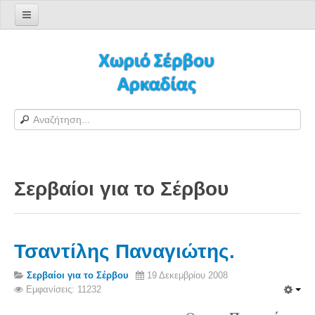
Αρχική σελίδα
Log in/out
Φόρμα εγγραφής χρήστη
H Ιστοσελίδα μας
Χωριό Σέρβου
Το χωριό Σέρβου
Σερβαίοι για το Σέρβου
Αράπηδες
Αξιοθέατα
Χάρτης ευρύτερης περιοχής
Τσαντίλης Παναγιώτης.
Σέρβου - Δορυφορική Google
Σέρβου και Δήμος Γορτυνίας
Σερβαίοι για το Σέρβου
19 Δεκεμβρίου 2008
Εμφανίσεις: 11232
Σερβαίοι