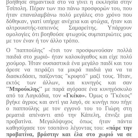
βοήθησε σημαντικά στο να γίνει η εκκλησία στην
Τσίπολη. Πέραν των πιο πάνω προσφορών του, που
ήταν επαναλαμβάνω πολύ μεγάλες στο χρόνο που
δόθηκαν, γιατί υπήρχε ανέχεια και φτώχια, ήταν και
αλτρουιστής-ταπεινός Σαμαρείτης. Υπάρχουν
ομολογίες ότι βοηθούσε φτωχούς συμπατριώτες μας
με τον έναν ή τον άλλο τρόπο.
Ο ''παππούλης'' -έτσι τον προσφωνούσαν πολλά
παιδιά στο χωριό- ήταν καλοκάγαθος και είχε πολύ
χιούμορ. Ήταν ουσιαστικά ένα μεγάλο παιδί και του
άρεσε να πειράζει τα μικρά παιδιά για να τα
διασκεδάσει, παίζοντας "κρυφτό" μαζί τους. Ήταν,
εκτός των άλλων, και κυνηγός και σαν
''Μπρούκλης''
με παρά αγόρασε ένα κυνηγόσκυλο
από τα Λαγκάδια, τον
«Γκέκο».
Όμως ο ''Γκέκος''
βγήκε άγριος και αντί για λαγό, σε κυνήγι που πήγε
ο παππούλης με τον εγγονό του το Γιώρη στη
ρεματιά απέναντι από την Κάπελη, έπνιξε μια
προβατίνα. Μεγαλόψυχος όπως ήταν πάντα
καθησύχασε τον τσοπάνο λέγοντας του:
«πάρε την
προβατίνα, βράστην και έλα στο χωριό να σε