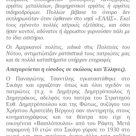
εργάτες μεταλλείων, βιομηχανικοί εργάτες ή εργάτες
Πετρόκτιστα Σπίτια - Εκκλησίες
σιδηροδρόμων. Πολλών βέβαια το όνειρο δεν
εκπληρωνόταν όταν έφθαναν στο νησί «ΕΛΛΙΣ». Εκεί
Πανοραμικές φωτογραφίες
τους εγένοντο πολλές ιατρικές εξετάσεις, και όσοι
Σύνδεσμοι
ήσαν κοντοί, αδύνατοι ή άρρωστοι γυρνούσαν πάλι με
το ίδιο εισιτήριο.
Οι Αμερικανοί πολίτες, ειδικά στις Πολιτείες του
Νότου, αντιμετώπιζαν ρατσιστικά τους πατριώτες μας
και σε πολλά καταστήματα υπήρχαν επιγραφές
Απαγορεύεται η είσοδος σε σκύλους και Έλληνες).
Ο Παναγιώτης Τσαντίλης εγκαταστάθηκε στο
Σικάγο και εργαζόταν όπως και όλοι σχεδόν οι
πατριώτες (π.χ. ο Δημήτρης Δημητρόπουλος ή
Δημητράκος, αδελφός του πατέρα του Στρατηγού
Ευθ. Δημητρόπουλου και της Φώτως, συζύγου του
Χρήστου Αριστείδη Βέργου) σαν συντηρητής στους
κινηματογράφους και τα θέατρα που είχε η
οικογένεια «Βασιλόπουλοι» από του Ράφτη. Μετά
παραμονή 10 ετών στο Σικάγο γύρισε το 1930 στο
χωριό και στη συνέχεια έκανε άλλα τρία ταξίδια