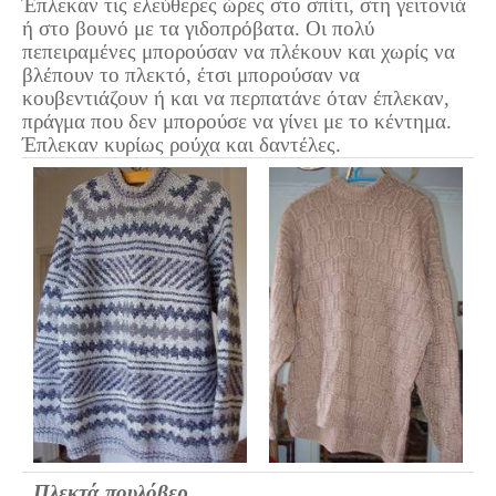
Έπλεκαν τις ελεύθερες ώρες στο σπίτι, στη γειτονιά
Σερβαίοι Συγγραφείς/Λογoτέχνες
ή στο βουνό με τα γιδοπρόβατα. Οι πολύ
Σερβαίοι Καλλιτέχνες
πεπειραμένες μπορούσαν να πλέκουν και χωρίς να
βλέπουν το πλεκτό, έτσι μπορούσαν να
Γραφή Πατριωτών/Συνεργατών
κουβεντιάζουν ή και να περπατάνε όταν έπλεκαν,
Σερβαίοι Αγωνιστές/Πεσόντες
πράγμα που δεν μπορούσε να γίνει με το κέντημα.
Έπλεκαν κυρίως ρούχα και δαντέλες.
Σερβαίοι για το Σέρβου
Σύνδεσμος Σερβαίων
Εφημερίδα Αρτοζήνος
Ηλεκτρονική έκδοση Αρτοζήνου
Θέματα και δράσεις Συνδέσμου
Ανακοινώσεις
Η ιστοσελίδα μας
Χάρτης του Site (Sitemap)
Επικοινωνία
Τα Νέα
Πλεκτά πουλόβερ