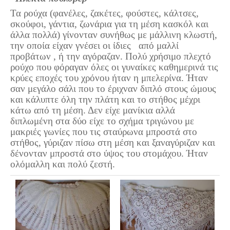
Τα Τελευταία Νέα
Τα ρούχα (φανέλες, ζακέτες, φούστες, κάλτσες,
Αυτοί που έφυγαν για πάντα
σκούφοι, γάντια, ζωνάρια για τη μέση κασκόλ και
άλλα πολλά) γίνονταν συνήθως με μάλλινη κλωστή,
Γάμοι - Γεννήσεις - Βαπτίσεις
την οποία είχαν γνέσει οι ίδιες από μαλλί
Επιτυχίες - Διακρίσεις
προβάτων , ή την αγόραζαν. Πολύ χρήσιμο πλεχτό
ρούχο που φόραγαν όλες οι γυναίκες καθημερινά τις
Μηνύματα Επισκεπτών
κρύες εποχές του χρόνου ήταν η μπελερίνα. Ήταν
παλιά αρχειοθετημένα
σαν μεγάλο σάλι που το έριχναν διπλό στους ώμους
και κάλυπτε όλη την πλάτη και το στήθος μέχρι
Λαογραφία
κάτω από τη μέση. Δεν είχε μανίκια αλλά
διπλωμένη στα δύο είχε το σχήμα τριγώνου με
Πολιτιστικά
μακριές γωνίες που τις σταύρωνα μπροστά στο
στήθος, γύριζαν πίσω στη μέση και ξαναγύριζαν και
Οπτικοακουστικά
δένονταν μπροστά στο ύψος του στομάχου. Ήταν
ολόμαλλη και πολύ ζεστή.
Φωτορεπορτάζ
Δημοτικά Τραγούδια
Videos
Albums Φωτογραφιών
Παλιές Φωτογραφίες του 1930