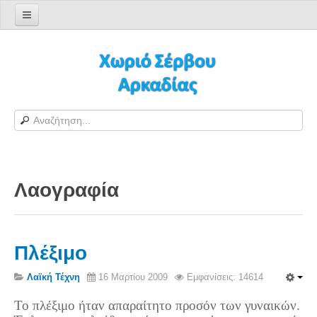
Αρχική σελίδα
Log in/out
Φόρμα εγγραφής χρήστη
H Ιστοσελίδα μας
Χωριό Σέρβου
Το χωριό Σέρβου
Λαογραφία
Αράπηδες
Αξιοθέατα
Χάρτης ευρύτερης περιοχής
Πλέξιμο
Σέρβου - Δορυφορική Google
Σέρβου και Δήμος Γορτυνίας
Λαϊκή Τέχνη
16 Μαρτίου 2009
Εμφανίσεις: 14614
Σερβαίοι
Το πλέξιμο ήταν απαραίτητο προσόν των γυναικών.