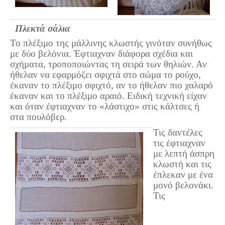
Πετρόκτιστα Σπίτια - Εκκλησίες
Πλεκτά σάλια
Πανοραμικές φωτογραφίες
Το πλέξιμο της μάλλινης κλωστής γινόταν συνήθως
Σύνδεσμοι
με δύο βελόνια. Έφτιαχναν διάφορα σχέδια και
σχήματα, τροποποιώντας τη σειρά των θηλιών. Αν
ήθελαν να εφαρμόζει σφιχτά στο σώμα το ρούχο,
έκαναν το πλέξιμο σφιχτό, αν το ήθελαν πιο χαλαρό
έκαναν και το πλέξιμο αραιό. Ειδική τεχνική είχαν
και όταν έφτιαχναν το «λάστιχο» στις κάλτσες ή
στα πουλόβερ.
Τις δαντέλες
τις έφτιαχναν
με λεπτή άσπρη
κλωστή και τις
έπλεκαν με ένα
μονό βελονάκι.
Τις