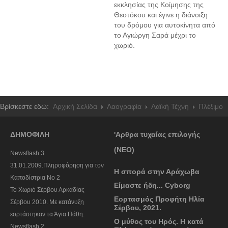
εκκλησίας της Κοίμησης της
Θεοτόκου και έγινε η διάνοιξη
του δρόμου για αυτοκίνητα από
το Αγιώργη Σαρά μέχρι το
χωριό.
Βρίσκεστε εδώ:
Αρχική Σελίδα
Λαογραφία
Λαϊκή Τέχνη
Πλέξιμο
ΔΗΜΟΦΙΛΗ
'Αρθρα τυχαίας επιλογής
(ΝΕΟ)
Newsflash 3
31.01.2009.Πληροφόρηση για τον
Η σπορά στην Αράχωβα
Καποδίστρια Νο 2
Είμαστε ήδη... Cyborg
To Χωριό Σέρβου Αρκαδίας
Εορτασμός Προφήτη Ηλία
Σέρβου 2010. Με κατάνυξη
Σέρβου, 2021.
εορτάστηκαν τα Άγια Πάθη.
Ο μύθος του Ηρός. Η κατά
Newsflash 2