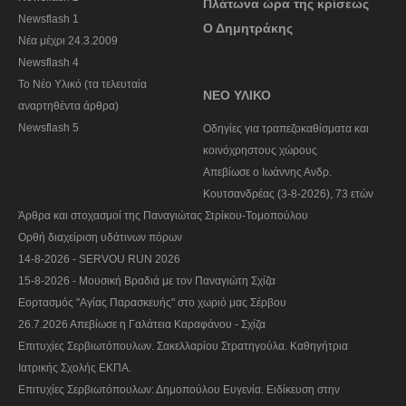
Πλάτωνα ώρα της κρίσεως
Newsflash 1
Ο Δημητράκης
Nέα μέχρι 24.3.2009
Newsflash 4
Το Νέο Υλικό (τα τελευταία
ΝΕΟ ΥΛΙΚΟ
αναρτηθέντα άρθρα)
Newsflash 5
Οδηγίες για τραπεζοκαθίσματα και
κοινόχρηστους χώρους
Απεβίωσε ο Ιωάννης Ανδρ.
Κουτσανδρέας (3-8-2026), 73 ετών
Άρθρα και στοχασμοί της Παναγιώτας Στρίκου-Τομοπούλου
Ορθή διαχείριση υδάτινων πόρων
14-8-2026 - SERVOU RUN 2026
15-8-2026 - Μουσική Βραδιά με τον Παναγιώτη Σχίζα
Εορτασμός "Αγίας Παρασκευής" στο χωριό μας Σέρβου
26.7.2026 Απεβίωσε η Γαλάτεια Καραφάνου - Σχίζα
Επιτυχίες Σερβιωτόπουλων. Σακελλαρίου Στρατηγούλα. Καθηγήτρια
Ιατρικής Σχολής ΕΚΠΑ.
Επιτυχίες Σερβιωτόπουλων: Δημοπούλου Ευγενία. Ειδίκευση στην