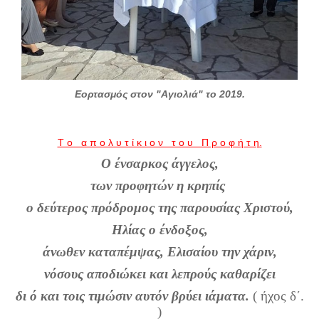
Εορτασμός στον "Αγιολιά" το 2019.
Τ ο α π ο λ υ τ ί κ ι ο ν τ ο υ Π ρ ο φ ή τ η.
Ο ένσαρκος άγγελος,
των προφητών η κρηπίς
ο δεύτερος πρόδρομος της παρουσίας Χριστού,
Ηλίας ο ένδοξος,
άνωθεν καταπέμψας, Ελισαίου την χάριν,
νόσους αποδιώκει και λεπρούς καθαρίζει
δι ό και τοις τιμώσιν αυτόν βρύει ιάματα.
( ήχος δ΄.
)