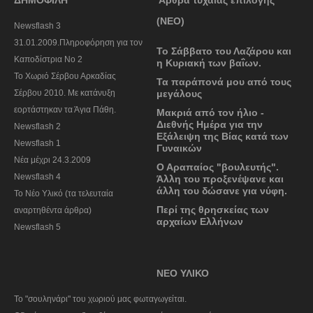
ΔΗΜΟΦΙΛΗ
'Αρθρα τυχαίας επιλογής
(ΝΕΟ)
Newsflash 3
31.01.2009.Πληροφόρηση για τον
Το Σάββατο του Λαζάρου και
Καποδίστρια Νο 2
η Κυριακή των βαΐων.
To Χωριό Σέρβου Αρκαδίας
Τα παράπονά μου από τους
Σέρβου 2010. Με κατάνυξη
μεγάλους
εορτάστηκαν τα Άγια Πάθη.
Μακριά από τον ήλιο -
Διεθνής Ημέρα για την
Newsflash 2
Εξάλειψη της Βίας κατά των
Newsflash 1
Γυναικών
Nέα μέχρι 24.3.2009
Ο Αραπαίος "βουλευτής".
Newsflash 4
Άλλη του προξενέψανε και
άλλη του δώσανε για νύφη.
Το Νέο Υλικό (τα τελευταία
Περί της θρησκείας των
αναρτηθέντα άρθρα)
αρχαίων Ελλήνων
Newsflash 5
ΝΕΟ ΥΛΙΚΟ
To "σουληνάρι" του χωριού μας φωταγωγείται.