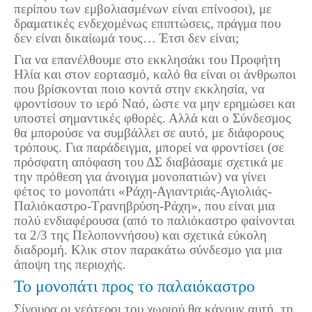
περίπου των εμβολιασμένων είναι επίνοσοι), με
δραματικές ενδεχομένως επιπτώσεις, πράγμα που
δεν είναι δικαίωμά τους… Έτσι δεν είναι;
Για να επανέλθουμε στο εκκλησάκι του Προφήτη
Ηλία και στον εορτασμό, καλό θα είναι οι άνθρωποι
που βρίσκονται ποιο κοντά στην εκκλησία, να
φροντίσουν το ιερό Ναό, ώστε να μην ερημώσει και
υποστεί σημαντικές φθορές. Αλλά και ο Σύνδεσμος
θα μπορούσε να συμβάλλει σε αυτό, με διάφορους
τρόπους. Για παράδειγμα, μπορεί να φροντίσει (σε
πρόσφατη απόφαση του ΔΣ διαβάσαμε σχετικά με
την πρόθεση για άνοιγμα μονοπατιών) να γίνει
φέτος το μονοπάτι «Ράχη-Αγιαντριάς-Αγιολιάς-
Παλιόκαστρο-Τρανηβρύση-Ράχη», που είναι μια
πολύ ενδιαφέρουσα (από το παλιόκαστρο φαίνονται
τα 2/3 της Πελοποννήσου) και σχετικά εύκολη
διαδρομή. Κλικ στον παρακάτω σύνδεσμο για μια
άποψη της περιοχής.
Το μονοπάτι προς το παλαιόκαστρο
Σίγουρα οι νεότεροι του χωριού θα κάνουν αυτή, τη