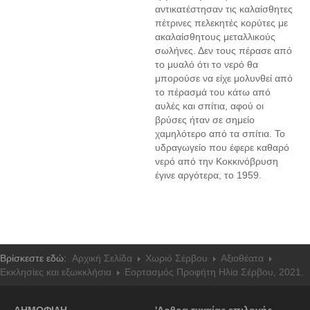
αντικατέστησαν τις καλαίσθητες
πέτρινες πελεκητές κορύτες με
ακαλαίσθητους μεταλλικούς
σωλήνες. Δεν τους πέρασε από
το μυαλό ότι το νερό θα
μπορούσε να είχε μολυνθεί από
το πέρασμά του κάτω από
αυλές και σπίτια, αφού οι
βρύσες ήταν σε σημείο
χαμηλότερο από τα σπίτια. Το
υδραγωγείο που έφερε καθαρό
νερό από την Κοκκινόβρυση
έγινε αργότερα, το 1959.
Βρίσκεστε εδώ:
Αρχική Σελίδα
Χωριό Σέρβου
Αξιοθέατα
Εκκλησίες και εξωκκλήσια
Εορτασμός Προφήτη Ηλία Σέρβου, 2021.