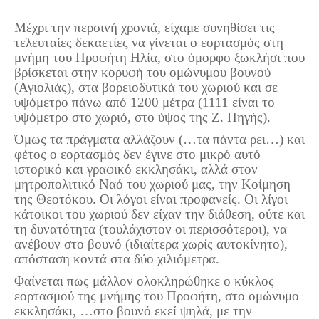
Τα Τελευταία Νέα
Μέχρι την περσινή χρονιά, είχαμε συνηθίσει τις
Αυτοί που έφυγαν για πάντα
τελευταίες δεκαετίες να γίνεται ο εορτασμός στη
Γάμοι - Γεννήσεις - Βαπτίσεις
μνήμη του Προφήτη Ηλία, στο όμορφο ξωκλήσι που
βρίσκεται στην κορυφή του ομώνυμου βουνού
Επιτυχίες - Διακρίσεις
(Αγιολιάς), στα βορειοδυτικά του χωριού και σε
Μηνύματα Επισκεπτών
υψόμετρο πάνω από 1200 μέτρα (1111 είναι το
υψόμετρο στο χωριό, στο ύψος της Ζ. Πηγής).
παλιά αρχειοθετημένα
Όμως τα πράγματα αλλάζουν (…τα πάντα ρει…) και
Λαογραφία
φέτος ο εορτασμός δεν έγινε στο μικρό αυτό
ιστορικό και γραφικό εκκλησάκι, αλλά στον
Πολιτιστικά
μητροπολιτικό Ναό του χωριού μας, την Κοίμηση
της Θεοτόκου. Οι λόγοι είναι προφανείς. Οι λίγοι
Οπτικοακουστικά
κάτοικοι του χωριού δεν είχαν την διάθεση, ούτε και
τη δυνατότητα (τουλάχιστον οι περισσότεροι), να
Φωτορεπορτάζ
ανέβουν στο βουνό (ιδιαίτερα χωρίς αυτοκίνητο),
Δημοτικά Τραγούδια
απόσταση κοντά στα δύο χιλιόμετρα.
Videos
Φαίνεται πως μάλλον ολοκληρώθηκε ο κύκλος
εορτασμού της μνήμης του Προφήτη, στο ομώνυμο
Albums Φωτογραφιών
εκκλησάκι, …στο βουνό εκεί ψηλά, με την
Παλιές Φωτογραφίες του 1930