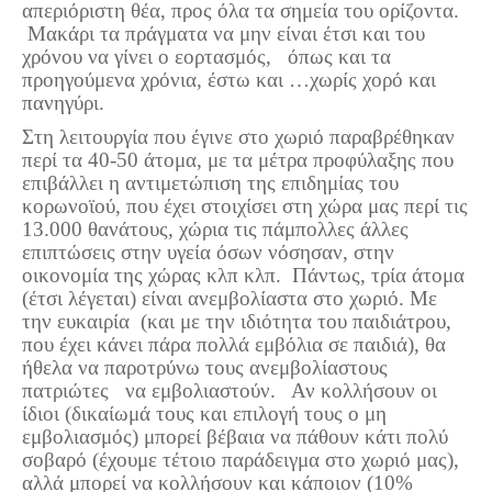
απεριόριστη θέα, προς όλα τα σημεία του ορίζοντα.
Πετρόκτιστα Σπίτια - Εκκλησίες
Μακάρι τα πράγματα να μην είναι έτσι και του
χρόνου να γίνει ο εορτασμός, όπως και τα
Πανοραμικές φωτογραφίες
προηγούμενα χρόνια, έστω και …χωρίς χορό και
πανηγύρι.
Σύνδεσμοι
Στη λειτουργία που έγινε στο χωριό παραβρέθηκαν
περί τα 40-50 άτομα, με τα μέτρα προφύλαξης που
επιβάλλει η αντιμετώπιση της επιδημίας του
κορωνοϊού, που έχει στοιχίσει στη χώρα μας περί τις
13.000 θανάτους, χώρια τις πάμπολλες άλλες
επιπτώσεις στην υγεία όσων νόσησαν, στην
οικονομία της χώρας κλπ κλπ. Πάντως, τρία άτομα
(έτσι λέγεται) είναι ανεμβολίαστα στο χωριό. Με
την ευκαιρία (και με την ιδιότητα του παιδιάτρου,
που έχει κάνει πάρα πολλά εμβόλια σε παιδιά), θα
ήθελα να παροτρύνω τους ανεμβολίαστους
πατριώτες να εμβολιαστούν. Αν κολλήσουν οι
ίδιοι (δικαίωμά τους και επιλογή τους ο μη
εμβολιασμός) μπορεί βέβαια να πάθουν κάτι πολύ
σοβαρό (έχουμε τέτοιο παράδειγμα στο χωριό μας),
αλλά μπορεί να κολλήσουν και κάποιον (10%