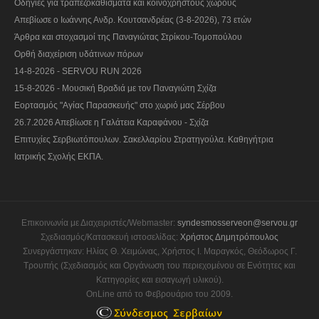
Οδηγίες για τραπεζοκαθίσματα και κοινόχρηστους χώρους
Απεβίωσε ο Ιωάννης Ανδρ. Κουτσανδρέας (3-8-2026), 73 ετών
Άρθρα και στοχασμοί της Παναγιώτας Στρίκου-Τομοπούλου
Ορθή διαχείριση υδάτινων πόρων
14-8-2026 - SERVOU RUN 2026
15-8-2026 - Μουσική Βραδιά με τον Παναγιώτη Σχίζα
Εορτασμός "Αγίας Παρασκευής" στο χωριό μας Σέρβου
26.7.2026 Απεβίωσε η Γαλάτεια Καραφάνου - Σχίζα
Επιτυχίες Σερβιωτόπουλων. Σακελλαρίου Στρατηγούλα. Καθηγήτρια
Ιατρικής Σχολής ΕΚΠΑ.
Επικοινωνία με Διαχειριστές/Webmaster:
syndesmosserveon@servou.gr
Σχεδιασμός/Κατασκευή ιστοσελίδας:
Χρήστος Δημητρόπουλος
Συνεργάστηκαν: Ηλίας Θ. Χειμώνας, Χρήστος Ι. Μαραγκός, Θεόδωρος Γ.
Τρουπής (Σχεδιασμός και Οργάνωση του περιεχομένου σε Ενότητες και
Κατηγορίες και εισαγωγή υλικού).
OnLine από το Φεβρουάριο του 2009.