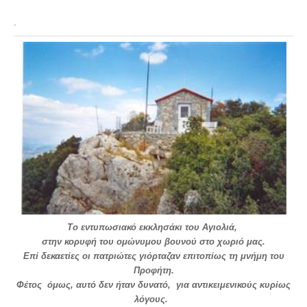
Σερβαίοι Συγγραφείς/Λογoτέχνες
.
Σερβαίοι Καλλιτέχνες
Γραφή Πατριωτών/Συνεργατών
Σερβαίοι Αγωνιστές/Πεσόντες
Σερβαίοι για το Σέρβου
Σύνδεσμος Σερβαίων
Εφημερίδα Αρτοζήνος
Ηλεκτρονική έκδοση Αρτοζήνου
Θέματα και δράσεις Συνδέσμου
Ανακοινώσεις
Η ιστοσελίδα μας
Το εντυπωσιακό εκκλησάκι του Αγιολιά,
στην κορυφή του ομώνυμου βουνού στο χωριό μας.
Χάρτης του Site (Sitemap)
Επί δεκαετίες οι πατριώτες γιόρταζαν επιτοπίως τη μνήμη του
Επικοινωνία
Προφήτη.
Φέτος όμως, αυτό δεν ήταν δυνατό, για αντικειμενικούς κυρίως
Τα Νέα
λόγους.