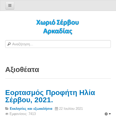
Αρχική σελίδα
Log in/out
Φόρμα εγγραφής χρήστη
H Ιστοσελίδα μας
Χωριό Σέρβου
Το χωριό Σέρβου
Αξιοθέατα
Αράπηδες
Αξιοθέατα
Χάρτης ευρύτερης περιοχής
Εορτασμός Προφήτη Ηλία
Σέρβου - Δορυφορική Google
Σέρβου, 2021.
Σέρβου και Δήμος Γορτυνίας
Εκκλησίες και εξωκκλήσια
22 Ιουλίου 2021
Σερβαίοι
Εμφανίσεις: 7413