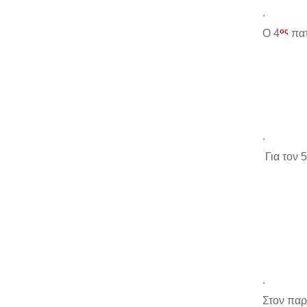
.
ος
Ο 4
πατ
.
Για τον 5
.
Στον παρ