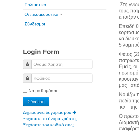
Στη γνωσ
Πολιτιστικά
τους πατ
Οπτικοακουστικά
έπαιξαν 
Σύνδεσμοι
Επειδή θ
εορτασμο
να διευκ
5 λαμπρά
Login Form
Φέτος (2
πατριώτε
Εμείς, ο
ηρωισμό 
κρυοπαγή
μας απάλ
Να με θυμάσαι
Νομίζω π
πεδίο τη
και της 
Δημιουργία λογαριασμού
Ο πρώτος
Ξεχάσατε το όνομα χρήστη;
Διαμαντή
Ξεχάσατε τον κωδικό σας;
αναφέρετα