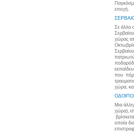
Παγκόσμι
εποχή.
ΣΕΡΒΑΙΟ
Σε άλλο 
Σερβαίου
χώρας απ
Οκτωβρίο
Σερβαίου
πατριωτώ
ποδαρόδρ
εκπαίδευ
που πήρα
τραυματι
χώρα, κα
ΟΔΟΙΠΟ
Μια άλλη
χώρα), ε
βρίσκετα
οποία δι
επιστροφή