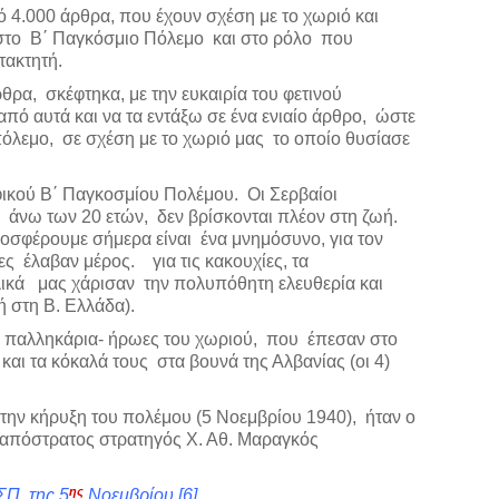
ό 4.000 άρθρα, που έχουν σχέση με το χωριό και
 στο Β΄ Παγκόσμιο Πόλεμο και στο ρόλο που
τακτητή.
ρα, σκέφτηκα, με την ευκαιρία του φετινού
 αυτά και να τα εντάξω σε ένα ενιαίο άρθρο, ώστε
πόλεμο, σε σχέση με το χωριό μας το οποίο θυσίασε
ικού Β΄ Παγκοσμίου Πολέμου. Οι Σερβαίοι
ε άνω των 20 ετών, δεν βρίσκονται πλέον στη ζωή.
ροσφέρουμε σήμερα είναι ένα μνημόσυνο, για τον
ες έλαβαν μέρος. για τις κακουχίες, τα
ικά μας χάρισαν την πολυπόθητη ελευθερία και
ή στη Β. Ελλάδα).
5 παλληκάρια- ήρωες του χωριού, που έπεσαν στο
και τα κόκαλά τους στα βουνά της Αλβανίας (οι 4)
ην κήρυξη του πολέμου (5 Νοεμβρίου 1940), ήταν ο
ο απόστρατος στρατηγός Χ. Αθ. Μαραγκός
ης
Π, της 5
Νοεμβρίου
[6]
,