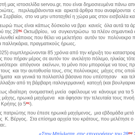
τή μας ιστοσελίδα servou.gr, που είναι δημοσιευμένα πάνω απ
ριώτες, περιλαμβάνονται και αρκετά άρθρα που αναφέρονται
οι Σερβαίοι, στο να μην υποταχθεί η χώρα μας στον εισβολέα κα
εωρώ πως είναι κάπως δύσκολο να βρει κανείς όλα αυτά τα άρθ
ης
ύ της 28
Οκτωβρίου, να συγκεντρώσω τα πλέον σημαντικά από
ολυνθεί κάποιος που θέλει να μελετήσει αυτόν τον πολύνεκρο 
 παλληκάρια, πραγματικούς ήρωες.
025) συμπληρώνονται 85 χρόνια από την κήρυξη του καταστροφ
ς που πήραν μέρος σε αυτόν τον ανελέητο πόλεμο, ηλικίας τότ
ι νεότεροι απόγονοι εκείνων, το μόνο που μπορούμε να τους π
τους και την αυτοθυσία τους, στις πολύνεκρες μάχες στις οποί
ματα και γενικά τα πολλαπλά βάσανα που υπέστησαν και τελ
λαξαν από τη βάρβαρη ιταλογερμανική κατοχή (και βουλγαρικ
ως ιδιαίτερη ονομαστική μνεία οφείλουμε να κάνουμε για τα 
ς μάχης, ηρωικά μαχόμενα και άφησαν την τελευταία τους πνοή 
ος
Κρήτης (ο 5
).
 πατριώτης που έπεσε ηρωικά μαχόμενος, μια εβδομάδα μετά τ
ς Κ. Βέργος. Στα επίσημα αρχεία του κράτους, που μελέτησε 
ι:.
ου
«Στην Μπίγλιστα, στις επιχειρήσεις του 28
Σ