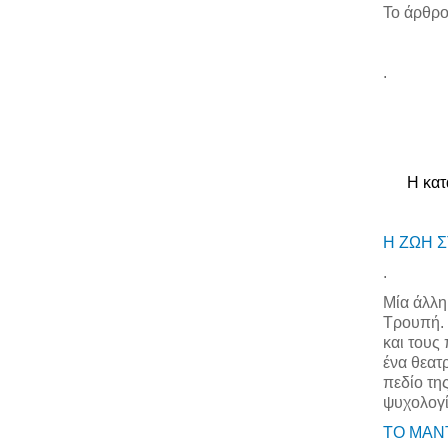
Το άρθρο
.
Η κατ
Η ΖΩΗ 
.
Μία άλλη
Τρουπή. 
και τους
ένα θεατ
πεδίο της
ψυχολογί
ΤΟ ΜΑΝ