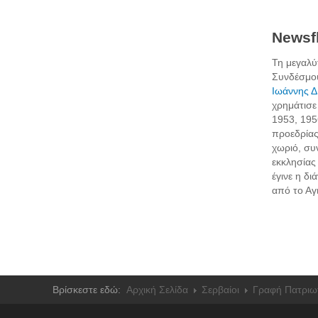
Newsfl
Τη μεγαλύ
Συνδέσμου
Ιωάννης 
χρημάτισε
1953, 195
προεδρίας
χωριό, συν
εκκλησίας
έγινε η δι
από το Αγ
Βρίσκεστε εδώ:
Αρχική Σελίδα
Σερβαίοι
Γραφή Πατριω