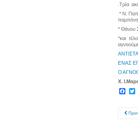
.
Τρία ακό
* Ν. Παπ
παμπόνηρ
* Θάνου 
*και τέλ
αγνοούμε
ΑΝΤΙΣΤ
ΕΝΑΣ Ε
Ο ΑΓΝΟ
Χ. Ι.Μαρ
Facebo
Twit
Προ