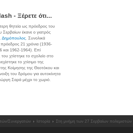
ash - Ξέρετε ότι...
τερη θητεία ως πρόεδρος του
 Σερβαίων έκανε ο γιατρός
Δ. Δημόπουλος
. Συνολικά
 πρόεδρος 21 χρόνια (1936-
6 και 1962-1964). Επί
 του χτίστηκε το σχολείο στο
εχίστηκε το χτίσιμο της
 της Κοίμησης της Θεοτόκου και
άνοιξη του δρόμου για αυτοκίνητα
ιώργη Σαρά μέχρι το χωριό.
τών/Συνεργατών
Ιστορία
Στη μνήμη των 27 Σερβαίων πολεμιστών