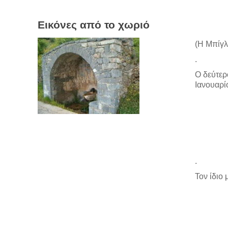
Εικόνες από το χωριό
(Η Μπίγλι
.
Ο δεύτερ
Ιανουαρί
.
Τον ίδιο