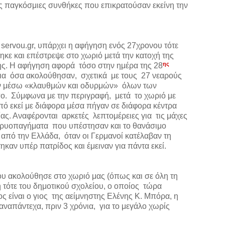
τις παγκόσμιες συνθήκες που επικρατούσαν εκείνη την
 servou.gr, υπάρχει η αφήγηση ενός 27χρονου τότε
κε και επέστρεψε στο χωριό μετά την κατοχή της
ης
ής. Η αφήγηση αφορά τόσο στην ημέρα της 28
για όσα ακολούθησαν, σχετικά με τους 27 νεαρούς
 (εν μέσω «κλαυθμών και οδυρμών» όλων των
πο. Σύμφωνα με την περιγραφή, μετά το χωριό με
ό εκεί με διάφορα μέσα πήγαν σε διάφορα κέντρα
ας. Αναφέρονται αρκετές λεπτομέρειες για τις μάχες
 κρυοπαγήματα που υπέστησαν και το θανάσιμο
πό την Ελλάδα, όταν οι Γερμανοί κατέλαβαν τη
καν υπέρ πατρίδος και έμειναν για πάντα εκεί.
ου ακολούθησε στο χωριό μας (όπως και σε όλη τη
ή τότε του δημοτικού σχολείου, ο οποίος τώρα
ς είναι ο γιος της αείμνηστης Ελένης Κ. Μπόρα, η
ναπάντεχα, πριν 3 χρόνια, για το μεγάλο χωρίς