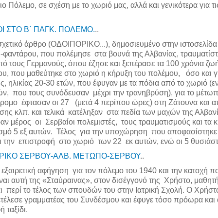
ο Πόλεμο, σε σχέση με το χωριό μας, αλλά και γενικότερα για 
Ι ΣΤΟ Β΄ ΠΑΓΚ. ΠΟΛΕΜΟ.
.
.
σχετικό άρθρο (ΟΔΟΙΠΟΡΙΚΟ...), δημοσιευμένο στην ιστοσελίδα
-φαντάρου, που πολέμησε στα βουνά της Αλβανίας, τραυματίστη
ό τους Γερμανούς, όπου έζησε και ξεπέρασε τα 100 χρόνια ζω
υ, που μαθεύτηκε στο χωριό η κήρυξη του πολέμου, όσο και 
ς, ηλικίας 20-30 ετών, που έφυγαν με τα πόδια από το χωριό
ν, που τους συνόδευσαν μέχρι την τρανηβρύση), για το μέτω
ομο έφτασαν οι 27 (μετά 4 περίπου ώρες) στη Ζάτουνα και απ
σης κλπ. και τελικά κατέληξαν στα πεδία των μαχών της Αλβανί
ν μέρος οι Σερβαίοι πολεμιστές, τους τραυματισμούς και τα
σμό 5 εξ αυτών. Τέλος για την υποχώρηση που αποφασίστηκε α
ι την επιστροφή στο χωριό των 22 εκ αυτών, ενώ οι 5 θυσιάστη
ΡΙΚΟ ΣΕΡΒΟΥ-ΑΛΒ. ΜΕΤΩΠΟ-ΣΕΡΒΟΥ
.
.
 εξαιρετική αφήγηση για τον πόλεμο του 1940 και την κατοχή π
ίναι αυτή της «Σταύραινας», στον δισέγγονό της Χρήστο, μαθητ
ι περί το τέλος των σπουδών του στην Ιατρική Σχολή. Ο Χρήστο
ετέλεσε γραμματέας του Συνδέσμου και έφυγε τόσο πρόωρα και α
 ταξίδι.