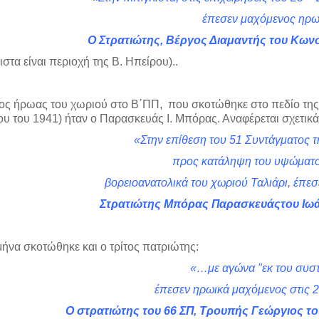
έπεσεν μαχόμενος ηρω
Ο Στρατιώτης, Βέργος Διαμαντής του Κων
στα είναι περιοχή της Β. Ηπείρου)..
ος ήρωας του χωριού στο Β΄ΠΠ, που σκοτώθηκε στο πεδίο της 
ου του 1941) ήταν ο Παρασκευάς Ι. Μπόρας. Αναφέρεται σχετικά
«Στην επίθεση του 51 Συντάγματος τ
προς κατάληψη του υψώματ
βορειοανατολικά του χωριού Ταλιάρι, έπε
Στρατιώτης Μπόρας Παρασκευάςτου Ιω
 μήνα σκοτώθηκε και ο τρίτος πατριώτης:
«…με αγώνα "εκ του συσ
έπεσεν ηρωικά μαχόμενος στις 2
Ο στρατιώτης του 66 ΣΠ, Τρουπής Γεώργιος τ