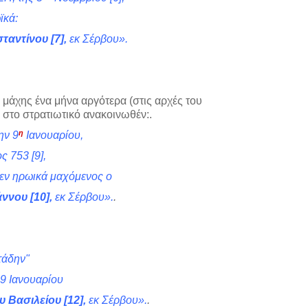
ϊκά:
σταντίνου
[7]
,
εκ Σέρβου».
μάχης ένα μήνα αργότερα (στις αρχές του
 στο στρατιωτικό ανακοινωθέν:.
η
ην 9
Ιανουαρίου,
ος 753
[9]
,
σεν ηρωικά μαχόμενος ο
άννου
[10]
,
εκ Σέρβου».
.
τάδην"
9 Ιανουαρίου
ου Βασιλείου
[12]
,
εκ Σέρβου».
.