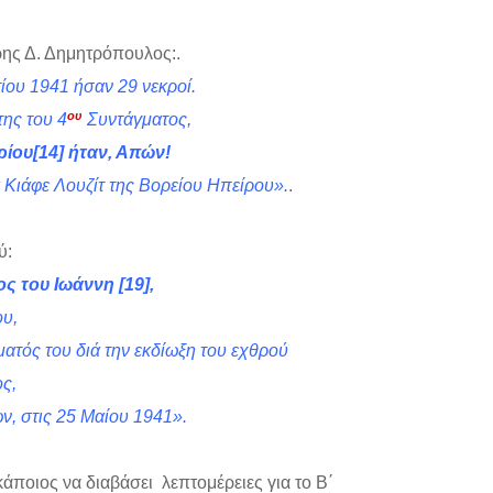
ρης Δ. Δημητρόπουλος:.
ίου 1941 ήσαν 29 νεκροί.
ου
ης του 4
Συντάγματος,
ρίου
[14]
ήταν, Απών!
Κιάφε Λουζίτ της Βορείου Ηπείρου».
.
ύ:
ος του Ιωάννη
[19]
,
ου,
τός του διά την εκδίωξη του εχθρού
ς,
ν, στις 25 Μαίου 1941».
ιος να διαβάσει λεπτομέρειες για το Β΄