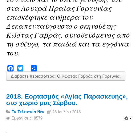
στα Λουτρά Ηραίας Γορτυνίας
Πετρόκτιστα Σπίτια - Εκκλησίες
επισκέφτηκε ανήμερα τον
Πανοραμικές φωτογραφίες
Δεκαπενταύγουστο ο σκηνοθέτης
Σύνδεσμοι
Κώστας Γαβράς, συνοδευόμενος από
τη σύζυγο, τα παιδιά και τα εγγόνια
του.
Facebook
Twitter
Share
Διαβάστε περισσότερα: Ο Κώστας Γαβράς στη Γορτυνία.
2018. Εορτασμός «Αγίας Παρασκευής»,
στο χωριό μας Σέρβου.
Τα Τελευταία Νέα
28 Ιουλίου 2018
Εμφανίσεις: 9579
.