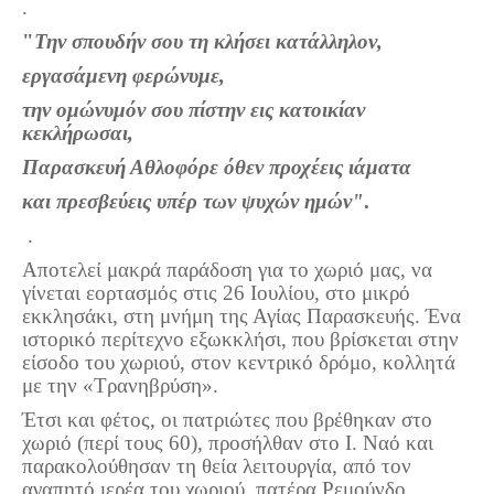
.
"
Την σπουδήν σου τη κλήσει κατάλληλον,
εργασάμενη φερώνυμε,
την ομώνυμόν σου πίστην εις κατοικίαν
κεκλήρωσαι,
Παρασκευή Αθλοφόρε όθεν προχέεις ιάματα
και πρεσβεύεις υπέρ των ψυχών ημών"
.
.
Αποτελεί μακρά παράδοση για το χωριό μας, να
γίνεται εορτασμός στις 26 Ιουλίου, στο μικρό
εκκλησάκι, στη μνήμη της Αγίας Παρασκευής. Ένα
ιστορικό περίτεχνο εξωκκλήσι, που βρίσκεται στην
είσοδο του χωριού, στον κεντρικό δρόμο, κολλητά
με την «Τρανηβρύση».
Έτσι και φέτος, οι πατριώτες που βρέθηκαν στο
χωριό (περί τους 60), προσήλθαν στο Ι. Ναό και
παρακολούθησαν τη θεία λειτουργία, από τον
αγαπητό ιερέα του χωριού, πατέρα Ρεμούνδο.