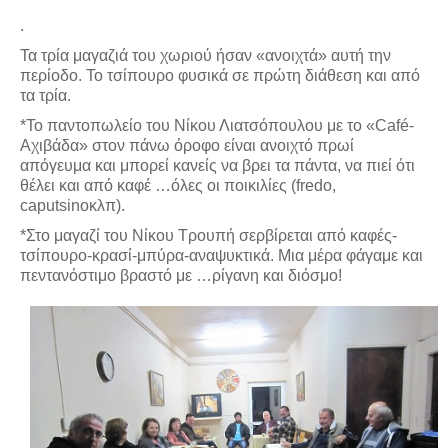
.
Τα τρία μαγαζιά του χωριού ήσαν «ανοιχτά» αυτή την
περίοδο. Το τσίπουρο φυσικά σε πρώτη διάθεση και από
τα τρία.
*Το παντοπωλείο του Νίκου Λιατσόπουλου με το «Café-
Αχιβάδα» στον πάνω όροφο είναι ανοιχτό πρωί
απόγευμα και μπορεί κανείς να βρει τα πάντα, να πιεί ότι
θέλει και από καφέ …όλες οι ποικιλίες (fredo,
caputsinoκλπ).
*Στο μαγαζί του Νίκου Τρουπή σερβίρεται από καφές-
τσίπουρο-κρασί-μπύρα-αναψυκτικά. Μια μέρα φάγαμε και
πεντανόστιμο βραστό με …ρίγανη και διόσμο!