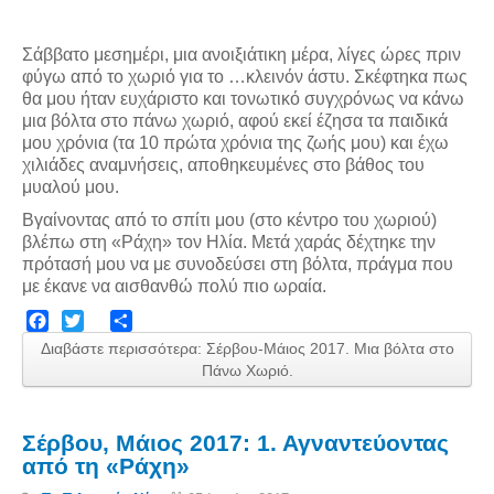
Σάββατο μεσημέρι, μια ανοιξιάτικη μέρα, λίγες ώρες πριν
φύγω από το χωριό για το …κλεινόν άστυ. Σκέφτηκα πως
θα μου ήταν ευχάριστο και τονωτικό συγχρόνως να κάνω
μια βόλτα στο πάνω χωριό, αφού εκεί έζησα τα παιδικά
μου χρόνια (τα 10 πρώτα χρόνια της ζωής μου) και έχω
χιλιάδες αναμνήσεις, αποθηκευμένες στο βάθος του
μυαλού μου.
Βγαίνοντας από το σπίτι μου (στο κέντρο του χωριού)
βλέπω στη «Ράχη» τον Ηλία. Μετά χαράς δέχτηκε την
πρότασή μου να με συνοδεύσει στη βόλτα, πράγμα που
με έκανε να αισθανθώ πολύ πιο ωραία.
Facebook
Twitter
Share
Διαβάστε περισσότερα: Σέρβου-Μάιος 2017. Μια βόλτα στο
Πάνω Χωριό.
Σέρβου, Μάιος 2017: 1. Αγναντεύοντας
από τη «Ράχη»