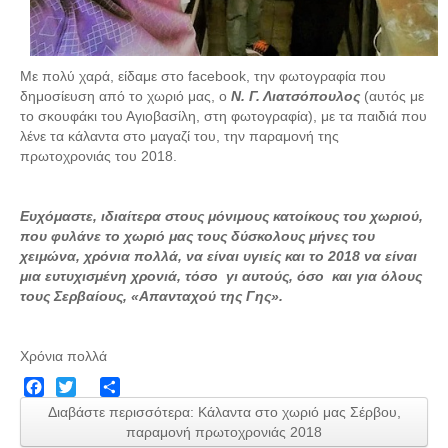
Με πολύ χαρά, είδαμε στο
facebook
, την φωτογραφία που
δημοσίευση από το χωριό μας, ο
Ν. Γ. Λιατσόπουλος
(αυτός με
το σκουφάκι του Αγιοβασίλη, στη φωτογραφία), με τα παιδιά που
λένε τα κάλαντα στο μαγαζί του, την παραμονή της
πρωτοχρονιάς του 2018.
Ευχόμαστε, ιδιαίτερα στους μόνιμους κατοίκους του χωριού,
που φυλάνε το χωριό μας τους δύσκολους μήνες του
χειμώνα, χρόνια πολλά, να είναι υγιείς και το 2018 να είναι
μια ευτυχισμένη χρονιά, τόσο γι αυτούς, όσο και για όλους
τους Σερβαίους, «Απανταχού της Γης».
Χρόνια πολλά
Facebook
Twitter
Share
Διαβάστε περισσότερα: Κάλαντα στο χωριό μας Σέρβου,
παραμονή πρωτοχρονιάς 2018