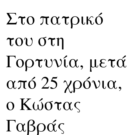
Σερβαίοι Συγγραφείς/Λογoτέχνες
Στο πατρικό
Σερβαίοι Καλλιτέχνες
Γραφή Πατριωτών/Συνεργατών
του στη
Σερβαίοι Αγωνιστές/Πεσόντες
Σερβαίοι για το Σέρβου
Σύνδεσμος Σερβαίων
Γορτυνία, μετά
Εφημερίδα Αρτοζήνος
Ηλεκτρονική έκδοση Αρτοζήνου
από 25 χρόνια,
Θέματα και δράσεις Συνδέσμου
Ανακοινώσεις
ο Κώστας
Η ιστοσελίδα μας
Χάρτης του Site (Sitemap)
Γαβράς
Επικοινωνία
Τα Νέα