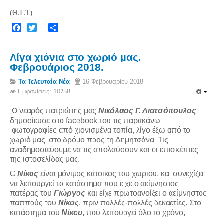
(Θ.Γ.Τ)
Facebook
Twitter
Share
Λίγα χιόνια στο χωριό μας.
Φεβρουάριος 2018.
Τα Τελευταία Νέα
16 Φεβρουαρίου 2018
Εμφανίσεις: 10258
O νεαρός πατριώτης μας
Νικόλαος Γ. Λιατσόπουλος
δημοσίευσε στο facebook του τις παρακάνω
φωτογραφίες από χιονισμένα τοπία, λίγο έξω από το
χωριό μας, στο δρόμο προς τη Δημητσάνα. Τις
αναδημοσιεύουμε να τις απολαύσουν και οι επισκέπτες
της ιστοσελίδας μας.
Ο
Νίκος
είναι μόνιμος κάτοικος του χωριού, και συνεχίζει
να λειτουργεί το κατάστημα που είχε ο αείμνηστος
πατέρας του
Γιώργος
και είχε πρωτοανοίξει ο αείμνηστος
παππούς του
Νίκος
, πριν πολλές-πολλές δεκαετίες. Στο
κατάστημα του
Νίκου
, που λειτουργεί όλο το χρόνο,