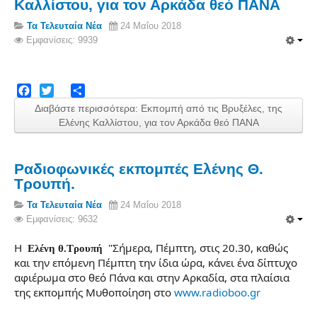
Καλλίστου, για τον Αρκάδα θεό ΠΑΝΑ
Τα Τελευταία Νέα
24 Μαΐου 2018
Εμφανίσεις: 9939
Facebook
Twitter
Share
Διαβάστε περισσότερα: Εκπομπή από τις Βρυξέλες, της
Ελένης Καλλίστου, για τον Αρκάδα θεό ΠΑΝΑ
Ραδιοφωνικές εκπομπές Ελένης Θ.
Τρουπή.
Τα Τελευταία Νέα
24 Μαΐου 2018
Εμφανίσεις: 9632
Η
"Σήμερα, Πέμπτη, στις 20.30, καθώς
Ελένη θ.Τρουπή
και την επόμενη Πέμπτη την ίδια ώρα, κάνει ένα δίπτυχο
αφιέρωμα στο θεό Πάνα και στην Αρκαδία, στα πλαίσια
της εκπομπής Μυθοποίηση στο
www.radioboo.gr