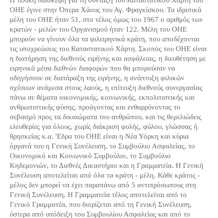
ΟΗΕ έγινε στην Όπερα Χάους του Αγ. Φραγκίσκου. Τα ιδρυτικά
μέλη του ΟΗΕ ήταν 51, στο τέλος όμως του 1967 ο αριθμός των
κρατών - μελών του Οργανισμού ήταν 122. Μέλη του ΟΗΕ
μπορούν να γίνουν όλα τα φιλειρηνικά κράτη, που αποδέχονται
τις υποχρεώσεις του Καταστατικού Χάρτη. Σκοπός του ΟΗΕ είναι
η διατήρηση της διεθνούς ειρήνης και ασφάλειας, η διευθέτηση με
ειρηνικά μέσα διεθνών διαφορών που θα μπορούσαν να
οδηγήσουν σε διατάραξη της ειρήνης, η ανάπτυξη φιλικών
σχέσεων ανάμεσα στους λαούς, η επίτευξη διεθνούς συνεργασίας
πάνω σε θέματα οικονομικής, κοινωνικής, εκπολιτιστικής και
ανθρωπιστικής φύσης, προάγοντας και ενθαρρύνοντας το
σεβασμό προς τα δικαιώματα του ανθρώπου, και τις θεμελιώδεις
ελευθερίες για όλους, χωρίς διάκριση φυλής, φύλου, γλώσσας ή
θρησκείας κ.α. 'Εδρα του ΟΗΕ είναι η Νέα Υόρκη και κύρια
όργανά του η Γενική Συνέλευση, το Συμβούλιο Ασφαλείας, το
Οικονομικό και Κοινωνικό Συμβούλιο, το Συμβούλιο
Κηδεμονιών, το Διεθνές Δικαστήριο και η Γραμματεία. Η Γενική
Συνέλευση αποτελείται από όλα τα κράτη - μέλη. Κάθε κράτος -
μέλος δεν μπορεί να έχει παραπάνω από 5 αντιπρόσωπους στη
Γενική Συνέλευση. Η Γραμματεία τέλος αποτελείται από το
Γενικό Γραμματέα, που διορίζεται από τη Γενική Συνέλευση,
ύστερα από υπόδειξη του Συμβουλίου Ασφαλείας και από το