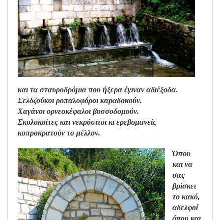
και τα σταυροδρόμια που ήξερα έγιναν αδιέξοδα.
Σελδζούκοι ροπαλοφόροι καραδοκούν.
Χαγάνοι ορνεοκέφαλοι βυσσοδομούν.
Σκυλοκοίτες και νεκρόσιτοι κι ερεβομανείς
κοπροκρατούν το μέλλον.
Όπου
και να
σας
βρίσκει
το κακό,
αδελφοί
όπου και