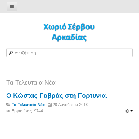
Αρχική σελίδα
Log in/out
Φόρμα εγγραφής χρήστη
H Ιστοσελίδα μας
Χωριό Σέρβου
Το χωριό Σέρβου
Αράπηδες
Τα Τελευταία Νέα
Αξιοθέατα
Ο Κώστας Γαβράς στη Γορτυνία.
Χάρτης ευρύτερης περιοχής
Τα Τελευταία Νέα
20 Αυγούστου 2018
Σέρβου - Δορυφορική Google
Εμφανίσεις: 9744
Σέρβου και Δήμος Γορτυνίας
Σερβαίοι