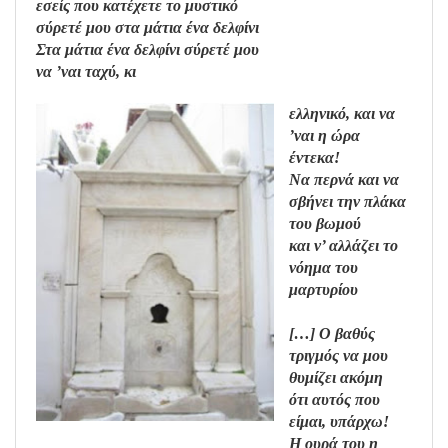
εσείς που κατέχετε το μυστικό
σύρετέ μου στα μάτια ένα δελφίνι
Στα μάτια ένα δελφίνι σύρετέ μου
να ’ναι ταχύ, κι
ελληνικό, και να
’ναι η ώρα
έντεκα!
Να περνά και να
σβήνει την πλάκα
του βωμού
και ν’ αλλάζει το
νόημα του
μαρτυρίου
[…] Ο βαθύς
τριγμός να μου
θυμίζει ακόμη
ότι αυτός που
είμαι, υπάρχω!
Η ουρά του η